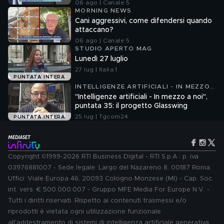
06 ago | Canale 5
MORNING NEWS
Cani aggressivi, come difendersi quando
attaccano?
06 ago | Canale 5
STUDIO APERTO MAG
Lunedì 27 luglio
27 lug | Italia 1
PUNTATA INTERA
INTELLIGENZE ARTIFICIALI - IN MEZZO
A NOI
"Intelligenze artificiali - In mezzo a noi",
puntata 35: il progetto Glasswing
25 lug | Tgcom24
PUNTATA INTERA
Copyright ©1999-2026 RTI Business Digital - RTI S.p.A.: p. iva
03976881007 - Sede legale: Largo del Nazareno 8, 00187 Roma.
Uffici: Viale Europa 46, 20093 Cologno Monzese (MI) - Cap. Soc.
int. vers. € 500.000.007 - Gruppo MFE Media For Europe N.V. -
Tutti i diritti riservati. Rispetto ai contenuti trasmessi e/o
riprodotti è vietata ogni utilizzazione funzionale
all'addestramento di sistemi di intelligenza artificiale generativa.