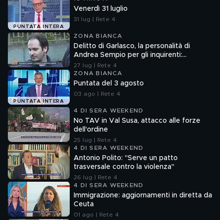
Venerdì 31 luglio
31 lug | Rete 4
PUNTATA INTERA
ZONA BIANCA
Delitto di Garlasco, la personalità di
Andrea Sempio per gli inquirenti:
"Ossessionato e bugiardo"
27 lug | Rete 4
ZONA BIANCA
Puntata del 3 agosto
03 ago | Rete 4
PUNTATA INTERA
4 DI SERA WEEKEND
No TAV in Val Susa, attacco alle forze
dell'ordine
25 lug | Rete 4
4 DI SERA WEEKEND
Antonio Polito: "Serve un patto
trasversale contro la violenza"
26 lug | Rete 4
4 DI SERA WEEKEND
Immigrazione: aggiornamenti in diretta da
Ceuta
01 ago | Rete 4