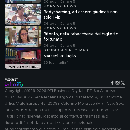
06 ago | Canale 5
MORNING NEWS
Bodyshaming, ad essere giudicati non
solo i vip
06 ago | Canale 5
MORNING NEWS
Bitonto, nella tabaccheria del biglietto
fortunato
06 ago | Canale 5
STUDIO APERTO MAG
Martedì 28 luglio
28 lug | Italia 1
PUNTATA INTERA
Copyright ©1999-2026 RTI Business Digital - RTI S.p.A.: p. iva
03976881007 - Sede legale: Largo del Nazareno 8, 00187 Roma.
Uffici: Viale Europa 46, 20093 Cologno Monzese (MI) - Cap. Soc.
int. vers. € 500.000.007 - Gruppo MFE Media For Europe N.V. -
Tutti i diritti riservati. Rispetto ai contenuti trasmessi e/o
riprodotti è vietata ogni utilizzazione funzionale
all'addestramento di sistemi di intelligenza artificiale generativa.