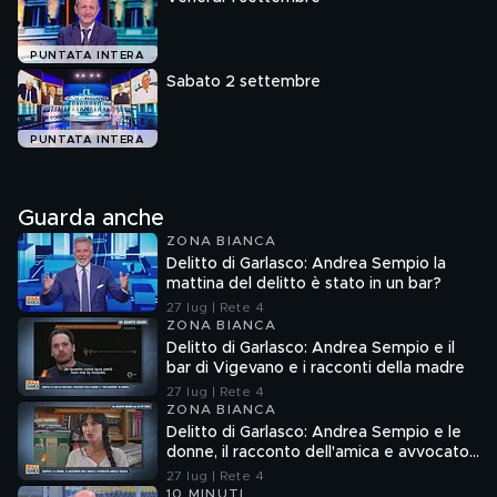
PUNTATA INTERA
Sabato 2 settembre
PUNTATA INTERA
Guarda anche
ZONA BIANCA
Delitto di Garlasco: Andrea Sempio la
mattina del delitto è stato in un bar?
27 lug | Rete 4
ZONA BIANCA
Delitto di Garlasco: Andrea Sempio e il
bar di Vigevano e i racconti della madre
27 lug | Rete 4
ZONA BIANCA
Delitto di Garlasco: Andrea Sempio e le
donne, il racconto dell'amica e avvocato
Angela Taccia
27 lug | Rete 4
10 MINUTI