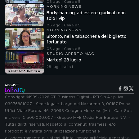
06 ago | Canale 5
MORNING NEWS
Bodyshaming, ad essere giudicati non
solo i vip
06 ago | Canale 5
MORNING NEWS
Bitonto, nella tabaccheria del biglietto
fortunato
06 ago | Canale 5
STUDIO APERTO MAG
Martedì 28 luglio
28 lug | Italia 1
PUNTATA INTERA
Copyright ©1999-2026 RTI Business Digital - RTI S.p.A.: p. iva
03976881007 - Sede legale: Largo del Nazareno 8, 00187 Roma.
Uffici: Viale Europa 46, 20093 Cologno Monzese (MI) - Cap. Soc.
int. vers. € 500.000.007 - Gruppo MFE Media For Europe N.V. -
Tutti i diritti riservati. Rispetto ai contenuti trasmessi e/o
riprodotti è vietata ogni utilizzazione funzionale
all'addestramento di sistemi di intelligenza artificiale generativa.