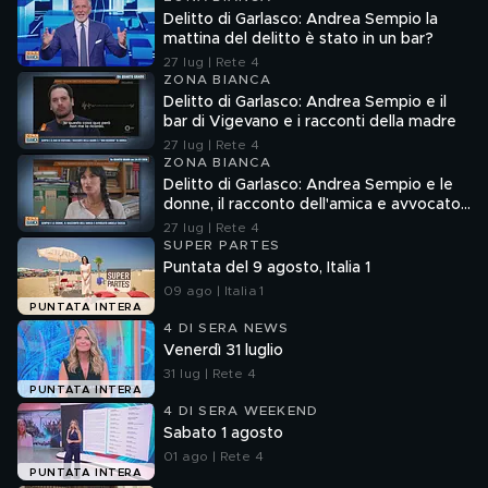
Delitto di Garlasco: Andrea Sempio la
mattina del delitto è stato in un bar?
27 lug | Rete 4
ZONA BIANCA
Delitto di Garlasco: Andrea Sempio e il
bar di Vigevano e i racconti della madre
27 lug | Rete 4
ZONA BIANCA
Delitto di Garlasco: Andrea Sempio e le
donne, il racconto dell'amica e avvocato
Angela Taccia
27 lug | Rete 4
SUPER PARTES
Puntata del 9 agosto, Italia 1
09 ago | Italia 1
PUNTATA INTERA
4 DI SERA NEWS
Venerdì 31 luglio
31 lug | Rete 4
PUNTATA INTERA
4 DI SERA WEEKEND
Sabato 1 agosto
01 ago | Rete 4
PUNTATA INTERA