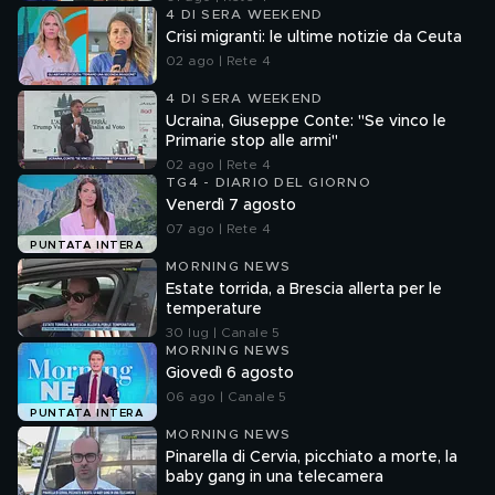
4 DI SERA WEEKEND
Crisi migranti: le ultime notizie da Ceuta
02 ago | Rete 4
4 DI SERA WEEKEND
Ucraina, Giuseppe Conte: "Se vinco le
Primarie stop alle armi"
02 ago | Rete 4
TG4 - DIARIO DEL GIORNO
Venerdì 7 agosto
07 ago | Rete 4
PUNTATA INTERA
MORNING NEWS
Estate torrida, a Brescia allerta per le
temperature
30 lug | Canale 5
MORNING NEWS
Giovedì 6 agosto
06 ago | Canale 5
PUNTATA INTERA
MORNING NEWS
Pinarella di Cervia, picchiato a morte, la
baby gang in una telecamera