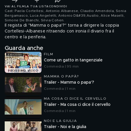
VAI AL FILM
LA TUA LISTA
CONDIVIDI
Cast: Paola Cortellesi, Antonio Albanese, Claudio Amendola, Sonia
Bergamasco, Luca Angeletti, Antonio D&#39;Ausilio, Alice Maselli,
Simone De Bianchi, Silvia Cohen
.
Il regista di "Mamma o papa'?" torna a dirigere la coppia
Cortellesi-Albanese ritraendo con ironia il divario fra il
centro e la periferia.
Guarda anche
FILM
Come un gatto in tangenziale
Commedia | 95 min
PROSSIMO VIDEO
MAMMA O PAPÀ?
Trailer - Mamma o papa'?
Commedia | 1 min
MA COSA CI DICE IL CERVELLO
Trailer - Ma cosa ci dice il cervello
Commedia | 1 min
NOI E LA GIULIA
Trailer - Noi e la giulia