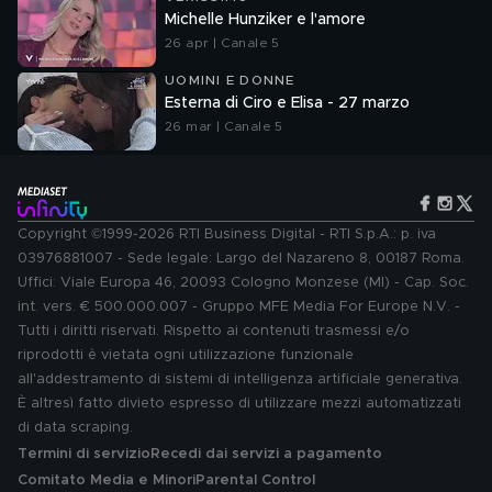
Michelle Hunziker e l'amore
26 apr | Canale 5
UOMINI E DONNE
Esterna di Ciro e Elisa - 27 marzo
26 mar | Canale 5
Copyright ©1999-2026 RTI Business Digital - RTI S.p.A.: p. iva
03976881007 - Sede legale: Largo del Nazareno 8, 00187 Roma.
Uffici: Viale Europa 46, 20093 Cologno Monzese (MI) - Cap. Soc.
int. vers. € 500.000.007 - Gruppo MFE Media For Europe N.V. -
Tutti i diritti riservati. Rispetto ai contenuti trasmessi e/o
riprodotti è vietata ogni utilizzazione funzionale
all'addestramento di sistemi di intelligenza artificiale generativa.
È altresì fatto divieto espresso di utilizzare mezzi automatizzati
di data scraping.
Termini di servizio
Recedi dai servizi a pagamento
Comitato Media e Minori
Parental Control