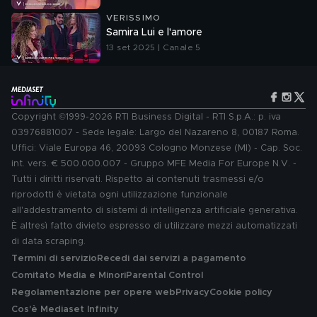
VERISSIMO
Samira Lui e l'amore
13 set 2025 | Canale 5
Copyright ©1999-2026 RTI Business Digital - RTI S.p.A.: p. iva
03976881007 - Sede legale: Largo del Nazareno 8, 00187 Roma.
Uffici: Viale Europa 46, 20093 Cologno Monzese (MI) - Cap. Soc.
int. vers. € 500.000.007 - Gruppo MFE Media For Europe N.V. -
Tutti i diritti riservati. Rispetto ai contenuti trasmessi e/o
riprodotti è vietata ogni utilizzazione funzionale
all'addestramento di sistemi di intelligenza artificiale generativa.
È altresì fatto divieto espresso di utilizzare mezzi automatizzati
di data scraping.
Termini di servizio
Recedi dai servizi a pagamento
Comitato Media e Minori
Parental Control
Regolamentazione per opere web
Privacy
Cookie policy
Cos'è Mediaset Infinity