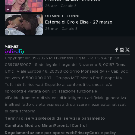
26 apr | Canale 5
UOMINI E DONNE
Esterna di Ciro e Elisa - 27 marzo
26 mar | Canale 5
Copyright ©1999-2026 RTI Business Digital - RTI S.p.A.: p. iva
03976881007 - Sede legale: Largo del Nazareno 8, 00187 Roma.
Uffici: Viale Europa 46, 20093 Cologno Monzese (MI) - Cap. Soc.
int. vers. € 500.000.007 - Gruppo MFE Media For Europe N.V. -
Tutti i diritti riservati. Rispetto ai contenuti trasmessi e/o
riprodotti è vietata ogni utilizzazione funzionale
all'addestramento di sistemi di intelligenza artificiale generativa.
È altresì fatto divieto espresso di utilizzare mezzi automatizzati
di data scraping.
Termini di servizio
Recedi dai servizi a pagamento
Comitato Media e Minori
Parental Control
Regolamentazione per opere web
Privacy
Cookie policy