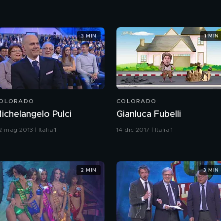
3 MIN
1 MIN
OLORADO
COLORADO
ichelangelo Pulci
Gianluca Fubelli
 mag 2013 | Italia 1
14 dic 2017 | Italia 1
2 MIN
3 MIN