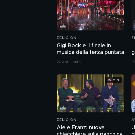
ZELIG ON
Z
Gigi Rock e il finale in
L
musica della terza puntata
g
S
27 apr | Italia 1
13
10 MIN
ZELIG ON
A
Ale e Franz: nuove
U
chiacchiere sulla panchina
d