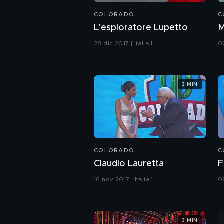
COLORADO
C
L'esploratore Lupetto
M
28 dic 2017 | Italia 1
02
3 MIN
COLORADO
C
Claudio Lauretta
F
16 nov 2017 | Italia 1
09
3 MIN