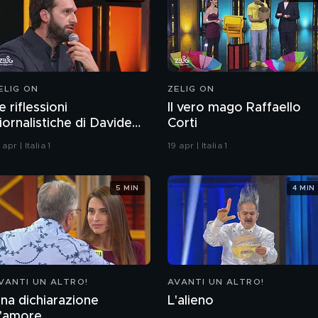
ELIG ON
ZELIG ON
e riflessioni
Il vero mago Raffaello
iornalistiche di Davide
Corti
padolà
 apr | Italia 1
19 apr | Italia 1
5 MIN
4 MIN
VANTI UN ALTRO!
AVANTI UN ALTRO!
na dichiarazione
L'alieno
'amore