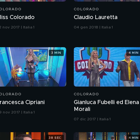
OLORADO
COLORADO
iss Colorado
Claudio Lauretta
 nov 2017 | Italia 1
04 gen 2018 | Italia 1
3 MIN
4 MIN
OLORADO
COLORADO
rancesca Cipriani
Gianluca Fubelli ed Elena
Morali
 nov 2017 | Italia 1
07 dic 2017 | Italia 1
38 SEC
4 MIN