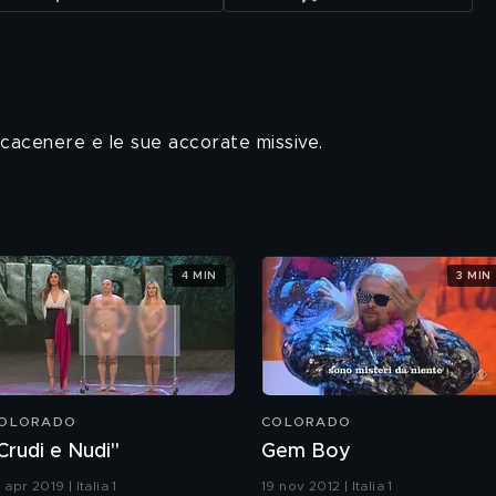
ecacenere e le sue accorate missive.
4 MIN
3 MIN
OLORADO
COLORADO
Crudi e Nudi"
Gem Boy
 apr 2019 | Italia 1
19 nov 2012 | Italia 1