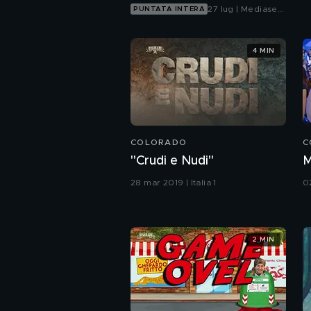
27 lug | Mediaset
PUNTATA INTERA
Infinity
4 MIN
COLORADO
C
"Crudi e Nudi"
M
28 mar 2019 | Italia 1
02
2 MIN