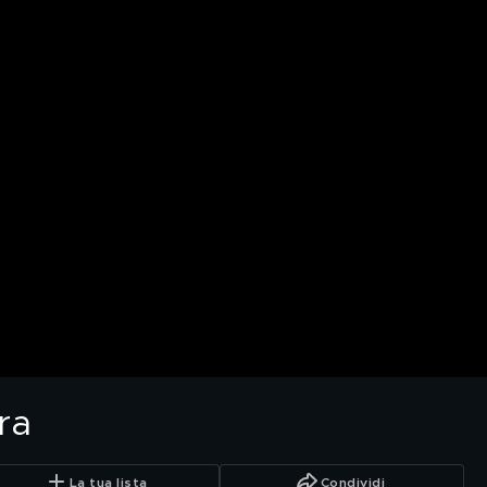
ra
La tua lista
Condividi