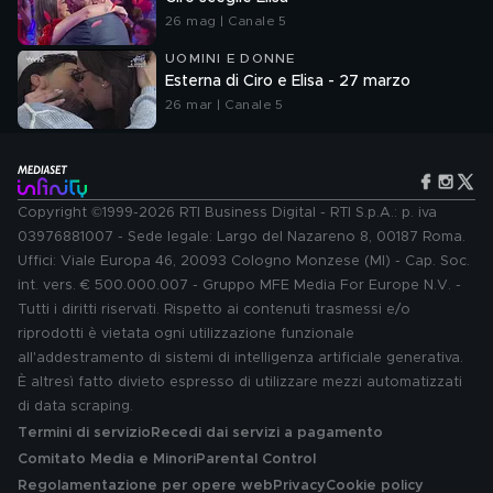
26 mag | Canale 5
UOMINI E DONNE
Esterna di Ciro e Elisa - 27 marzo
26 mar | Canale 5
Copyright ©1999-2026 RTI Business Digital - RTI S.p.A.: p. iva
03976881007 - Sede legale: Largo del Nazareno 8, 00187 Roma.
Uffici: Viale Europa 46, 20093 Cologno Monzese (MI) - Cap. Soc.
int. vers. € 500.000.007 - Gruppo MFE Media For Europe N.V. -
Tutti i diritti riservati. Rispetto ai contenuti trasmessi e/o
riprodotti è vietata ogni utilizzazione funzionale
all'addestramento di sistemi di intelligenza artificiale generativa.
È altresì fatto divieto espresso di utilizzare mezzi automatizzati
di data scraping.
Termini di servizio
Recedi dai servizi a pagamento
Comitato Media e Minori
Parental Control
Regolamentazione per opere web
Privacy
Cookie policy