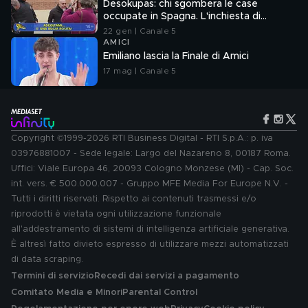
Desokupas: chi sgombera le case
occupate in Spagna. L'inchiesta di
Francesco Mazza
22 gen | Canale 5
AMICI
Emiliano lascia la Finale di Amici
17 mag | Canale 5
Copyright ©1999-2026 RTI Business Digital - RTI S.p.A.: p. iva
03976881007 - Sede legale: Largo del Nazareno 8, 00187 Roma.
Uffici: Viale Europa 46, 20093 Cologno Monzese (MI) - Cap. Soc.
int. vers. € 500.000.007 - Gruppo MFE Media For Europe N.V. -
Tutti i diritti riservati. Rispetto ai contenuti trasmessi e/o
riprodotti è vietata ogni utilizzazione funzionale
all'addestramento di sistemi di intelligenza artificiale generativa.
È altresì fatto divieto espresso di utilizzare mezzi automatizzati
di data scraping.
Termini di servizio
Recedi dai servizi a pagamento
Comitato Media e Minori
Parental Control