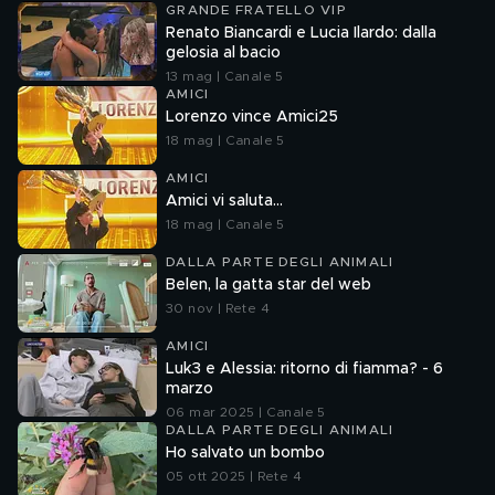
GRANDE FRATELLO VIP
Renato Biancardi e Lucia Ilardo: dalla
gelosia al bacio
13 mag | Canale 5
AMICI
Lorenzo vince Amici25
18 mag | Canale 5
AMICI
Amici vi saluta...
18 mag | Canale 5
DALLA PARTE DEGLI ANIMALI
Belen, la gatta star del web
30 nov | Rete 4
AMICI
Luk3 e Alessia: ritorno di fiamma? - 6
marzo
06 mar 2025 | Canale 5
DALLA PARTE DEGLI ANIMALI
Ho salvato un bombo
05 ott 2025 | Rete 4