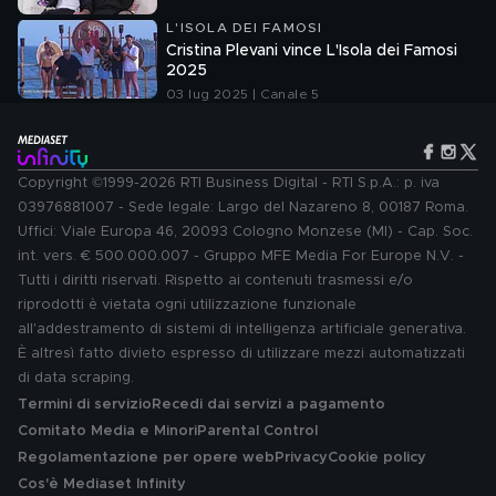
L'ISOLA DEI FAMOSI
Cristina Plevani vince L'Isola dei Famosi
2025
03 lug 2025 | Canale 5
Copyright ©1999-2026 RTI Business Digital - RTI S.p.A.: p. iva
03976881007 - Sede legale: Largo del Nazareno 8, 00187 Roma.
Uffici: Viale Europa 46, 20093 Cologno Monzese (MI) - Cap. Soc.
int. vers. € 500.000.007 - Gruppo MFE Media For Europe N.V. -
Tutti i diritti riservati. Rispetto ai contenuti trasmessi e/o
riprodotti è vietata ogni utilizzazione funzionale
all'addestramento di sistemi di intelligenza artificiale generativa.
È altresì fatto divieto espresso di utilizzare mezzi automatizzati
di data scraping.
Termini di servizio
Recedi dai servizi a pagamento
Comitato Media e Minori
Parental Control
Regolamentazione per opere web
Privacy
Cookie policy
Cos'è Mediaset Infinity