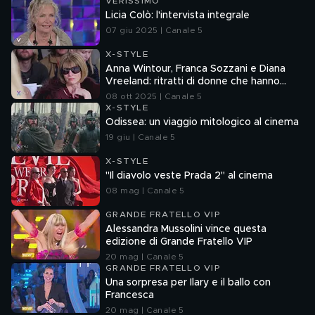
VERISSIMO
Licia Colò: l'intervista integrale
07 giu 2025 | Canale 5
X-STYLE
Anna Wintour, Franca Sozzani e Diana
Vreeland: ritratti di donne che hanno
dettato tendenze
08 ott 2025 | Canale 5
X-STYLE
Odissea: un viaggio mitologico al cinema
19 giu | Canale 5
X-STYLE
"Il diavolo veste Prada 2" al cinema
08 mag | Canale 5
GRANDE FRATELLO VIP
Alessandra Mussolini vince questa
edizione di Grande Fratello VIP
20 mag | Canale 5
GRANDE FRATELLO VIP
Una sorpresa per Ilary e il ballo con
Francesca
20 mag | Canale 5