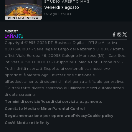
STUDIO APERTO MAG
Venerdì 7 agosto
07 ago | Italia 1
PUNTATA INTERA
Copyright ©1999-2026 RTI Business Digital - RTI S.p.A.: p. iva
03976881007 - Sede legale: Largo del Nazareno 8, 00187 Roma.
Uffici: Viale Europa 46, 20093 Cologno Monzese (MI) - Cap. Soc.
int. vers. € 500.000.007 - Gruppo MFE Media For Europe N.V. -
Tutti i diritti riservati. Rispetto ai contenuti trasmessi e/o
riprodotti è vietata ogni utilizzazione funzionale
all'addestramento di sistemi di intelligenza artificiale generativa.
È altresì fatto divieto espresso di utilizzare mezzi automatizzati
di data scraping.
Termini di servizio
Recedi dai servizi a pagamento
Comitato Media e Minori
Parental Control
Regolamentazione per opere web
Privacy
Cookie policy
Cos'è Mediaset Infinity