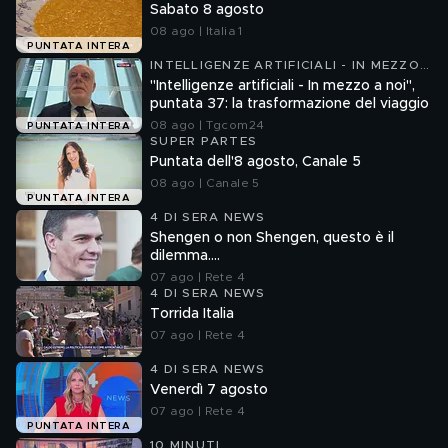
Sabato 8 agosto
08 ago | Italia 1
PUNTATA INTERA
INTELLIGENZE ARTIFICIALI - IN MEZZO
A NOI
"Intelligenze artificiali - In mezzo a noi",
puntata 37: la trasformazione del viaggio
08 ago | Tgcom24
PUNTATA INTERA
SUPER PARTES
Puntata dell'8 agosto, Canale 5
08 ago | Canale 5
PUNTATA INTERA
4 DI SERA NEWS
Shengen o non Shengen, questo è il
dilemma....
07 ago | Rete 4
4 DI SERA NEWS
Torrida Italia
07 ago | Rete 4
4 DI SERA NEWS
Venerdì 7 agosto
07 ago | Rete 4
PUNTATA INTERA
10 MINUTI