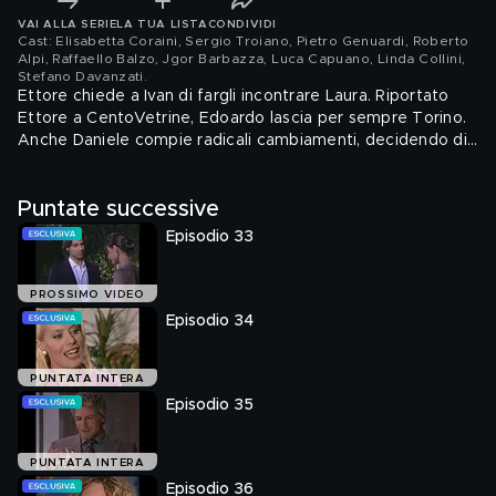
VAI ALLA SERIE
LA TUA LISTA
CONDIVIDI
Cast: Elisabetta Coraini, Sergio Troiano, Pietro Genuardi, Roberto
Alpi, Raffaello Balzo, Jgor Barbazza, Luca Capuano, Linda Collini,
Stefano Davanzati
.
Ettore chiede a Ivan di fargli incontrare Laura. Riportato
Ettore a CentoVetrine, Edoardo lascia per sempre Torino.
Anche Daniele compie radicali cambiamenti, decidendo di
abbandonare il sacerdozio. Ma non lo fa per Laura. Serena,
dopo che Carol le ha offerto di lavorare nella holding,
Puntate successive
scopre che l'avvocato che la sta difendendo è in contatto
con Riccardo. Per quanto ancora innamorata di lui, lo
Episodio 33
accusa di scorrettezza.
PROSSIMO VIDEO
Episodio 34
PUNTATA INTERA
Episodio 35
PUNTATA INTERA
Episodio 36