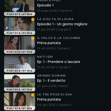
PADRI E FIGLI
Episodio 1
31 mag 2005 | Canale 5
PUNTATA INTERA
LA SCELTA DI LAURA
Episodio 1 - Un giorno migliore
17 giu 2009 | Canale 5
PUNTATA INTERA
IL FALCO E LA COLOMBA
Prima puntata
13 ott 2009 | Canale 5
PUNTATA INTERA
NATI IERI
Ep. 1 - Prendere o lasciare
21 dic 2006 | Canale 5
PUNTATA INTERA
GRANDI DOMANI
Ep. 1 - Il verdetto
27 gen 2005 | Italia 1
PUNTATA INTERA
LE TRE ROSE DI EVA
Prima puntata
04 apr 2012 | Canale 5
PUNTATA INTERA