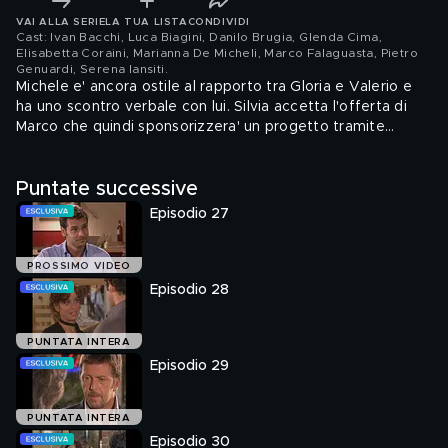
VAI ALLA SERIE
LA TUA LISTA
CONDIVIDI
Cast: Ivan Bacchi, Luca Biagini, Danilo Brugia, Glenda Cima,
Elisabetta Coraini, Marianna De Micheli, Marco Falaguasta, Pietro
Genuardi, Serena Iansiti
.
Michele e' ancora ostile al rapporto tra Gloria e Valerio e
ha uno scontro verbale con lui. Silvia accetta l'offerta di
Marco che quindi sponsorizzera' un progetto tramite
Fondazione Ferri. Lo stallo dovuto alle condizioni cliniche di
Edoardo, suggerisce a Marco un piano per impossessarsi
Puntate successive
del pacchetto azionario del padre.
Episodio 27
PROSSIMO VIDEO
Episodio 28
PUNTATA INTERA
Episodio 29
PUNTATA INTERA
Episodio 30