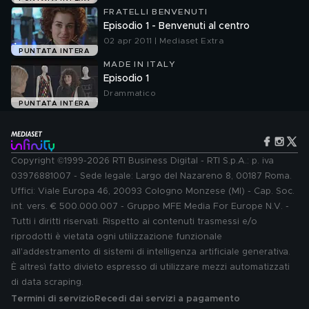
FRATELLI BENVENUTI
Episodio 1 - Benvenuti al centro
02 apr 2011 | Mediaset Extra
PUNTATA INTERA
MADE IN ITALY
Episodio 1
Drammatico
PUNTATA INTERA
Copyright ©1999-2026 RTI Business Digital - RTI S.p.A.: p. iva
03976881007 - Sede legale: Largo del Nazareno 8, 00187 Roma.
Uffici: Viale Europa 46, 20093 Cologno Monzese (MI) - Cap. Soc.
int. vers. € 500.000.007 - Gruppo MFE Media For Europe N.V. -
Tutti i diritti riservati. Rispetto ai contenuti trasmessi e/o
riprodotti è vietata ogni utilizzazione funzionale
all'addestramento di sistemi di intelligenza artificiale generativa.
È altresì fatto divieto espresso di utilizzare mezzi automatizzati
di data scraping.
Termini di servizio
Recedi dai servizi a pagamento