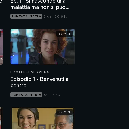
e
Ep. 1 - Si nasconde una
malattia ma non si può
nascondere la morte
15 gen 2016 |
PUNTATA INTERA
Canale 5
53 MIN
FRATELLI BENVENUTI
Episodio 1 - Benvenuti al
centro
02 apr 2011 |
PUNTATA INTERA
Mediaset Extra
53 MIN