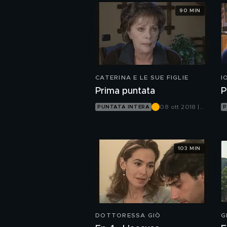
90 MIN
CATERINA E LE SUE FIGLIE
I
Prima puntata
P
08 ott 2018 |
PUNTATA INTERA
P
Canale 5
103 MIN
DOTTORESSA GIÒ
G