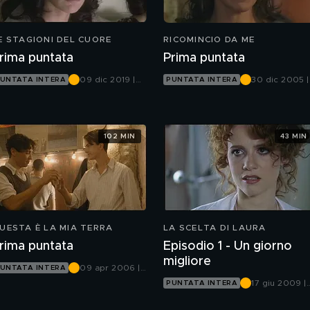
E STAGIONI DEL CUORE
RICOMINCIO DA ME
rima puntata
Prima puntata
09 dic 2019 |
30 dic 2005 |
UNTATA INTERA
PUNTATA INTERA
Canale 5
Canale 5
102 MIN
43 MIN
UESTA È LA MIA TERRA
LA SCELTA DI LAURA
rima puntata
Episodio 1 - Un giorno
migliore
09 apr 2006 |
UNTATA INTERA
Canale 5
17 giu 2009 |
PUNTATA INTERA
Canale 5