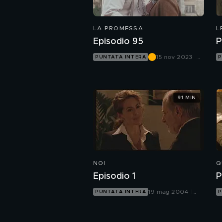
LA PROMESSA
L
Episodio 95
P
15 nov 2023 |
PUNTATA INTERA
P
Canale 5
91 MIN
NOI
Q
Episodio 1
P
19 mag 2004 |
PUNTATA INTERA
P
Canale 5