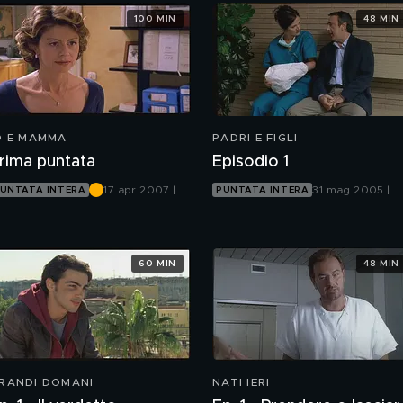
100 MIN
48 MIN
O E MAMMA
PADRI E FIGLI
rima puntata
Episodio 1
17 apr 2007 |
31 mag 2005 |
UNTATA INTERA
PUNTATA INTERA
Rete 4
Canale 5
60 MIN
48 MIN
RANDI DOMANI
NATI IERI