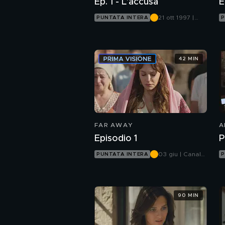
Ep. 1 - L'accusa
E
21 ott 1997 |
PUNTATA INTERA
P
Canale 5
42 MIN
FAR AWAY
A
Episodio 1
P
03 giu | Canale
PUNTATA INTERA
P
5
90 MIN