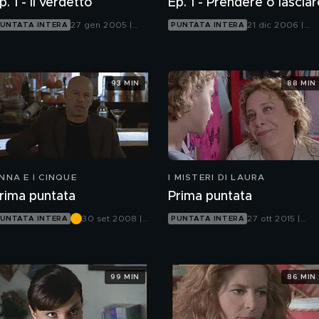
p. 1 - Il verdetto
Ep. 1 - Prendere o lasciar
27 gen 2005 |
21 dic 2006 |
UNTATA INTERA
PUNTATA INTERA
Italia 1
Canale 5
93 MIN
88 MIN
NNA E I CINQUE
I MISTERI DI LAURA
rima puntata
Prima puntata
30 set 2008 |
27 ott 2015 |
UNTATA INTERA
PUNTATA INTERA
Canale 5
Canale 5
99 MIN
86 MIN