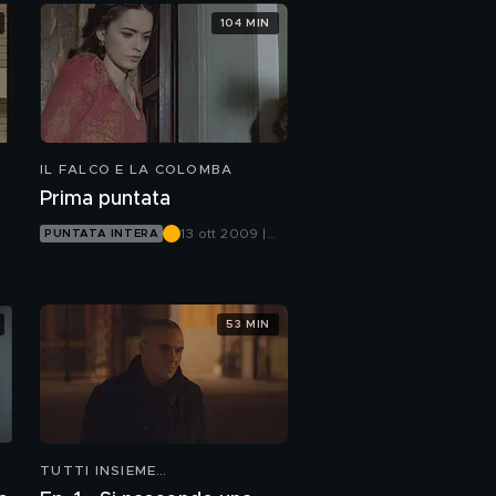
104 MIN
IL FALCO E LA COLOMBA
Prima puntata
13 ott 2009 |
PUNTATA INTERA
Canale 5
53 MIN
TUTTI INSIEME
ALL'IMPROVVISO