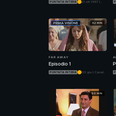
21 ott 1997 |
PUNTATA INTERA
P
Canale 5
42 MIN
FAR AWAY
A
Episodio 1
P
03 giu | Canale
PUNTATA INTERA
P
5
50 MIN