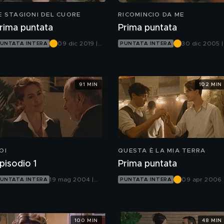
E STAGIONI DEL CUORE
RICOMINCIO DA ME
rima puntata
Prima puntata
09 dic 2019 |
30 dic 2005 |
UNTATA INTERA
PUNTATA INTERA
Canale 5
Canale 5
91 MIN
102 MIN
OI
QUESTA È LA MIA TERRA
pisodio 1
Prima puntata
19 mag 2004 |
09 apr 2006 
UNTATA INTERA
PUNTATA INTERA
Canale 5
Canale 5
100 MIN
48 MIN