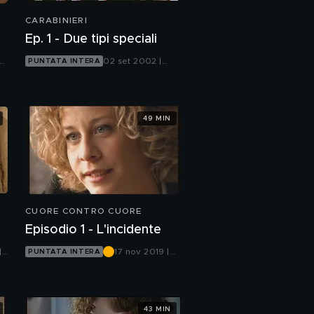
CARABINIERI
Ep. 1 - Due tipi speciali
02 set 2002 |
PUNTATA INTERA
Canale 5
49 MIN
CUORE CONTRO CUORE
Episodio 1 - L'incidente
|
17 nov 2019 |
PUNTATA INTERA
Rete 4
43 MIN