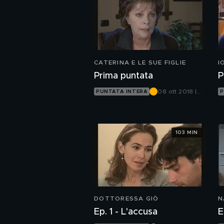
CATERINA E LE SUE FIGLIE
I
Prima puntata
P
08 ott 2018 |
PUNTATA INTERA
P
Canale 5
103 MIN
DOTTORESSA GIÒ
N
Ep. 1 - L'accusa
E