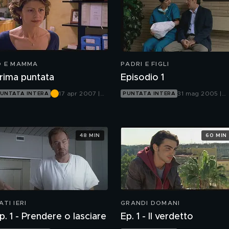
O E MAMMA
PADRI E FIGLI
rima puntata
Episodio 1
17 apr 2007 |
31 mag 2005 |
UNTATA INTERA
PUNTATA INTERA
Rete 4
Canale 5
48 MIN
60 MIN
ATI IERI
GRANDI DOMANI
p. 1 - Prendere o lasciare
Ep. 1 - Il verdetto