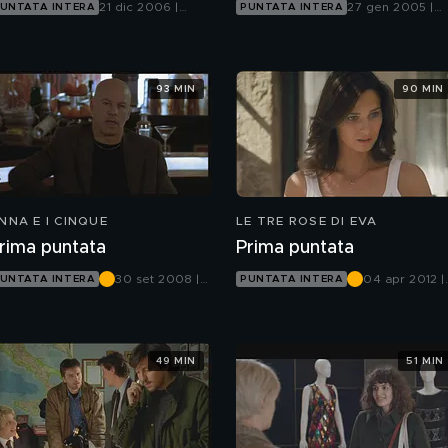
21 dic 2006 |
27 gen 2005 |
UNTATA INTERA
PUNTATA INTERA
Canale 5
Italia 1
93 MIN
90 MIN
NNA E I CINQUE
LE TRE ROSE DI EVA
rima puntata
Prima puntata
30 set 2008 |
04 apr 2012 |
UNTATA INTERA
PUNTATA INTERA
Canale 5
Canale 5
49 MIN
51 MIN