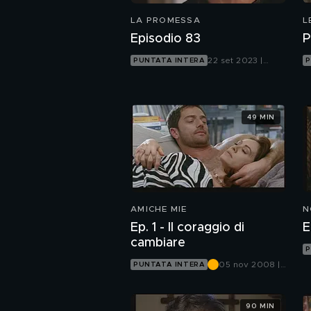
LA PROMESSA
L
Episodio 83
P
22 set 2023 |
PUNTATA INTERA
P
Canale 5
49 MIN
AMICHE MIE
N
Ep. 1 - Il coraggio di
E
cambiare
P
05 nov 2008 |
PUNTATA INTERA
Canale 5
90 MIN