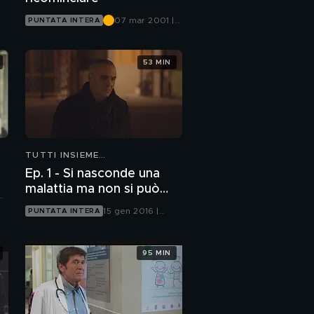
07 mar 2001 |
PUNTATA INTERA
Canale 5
53 MIN
TUTTI INSIEME
ALL'IMPROVVISO
Ep. 1 - Si nasconde una
malattia ma non si può
nascondere la morte
15 gen 2016 |
PUNTATA INTERA
Canale 5
95 MIN