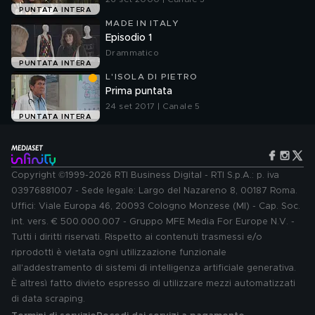
PUNTATA INTERA
MADE IN ITALY
Episodio 1
Drammatico
PUNTATA INTERA
L'ISOLA DI PIETRO
Prima puntata
24 set 2017 | Canale 5
PUNTATA INTERA
Copyright ©1999-2026 RTI Business Digital - RTI S.p.A.: p. iva
03976881007 - Sede legale: Largo del Nazareno 8, 00187 Roma.
Uffici: Viale Europa 46, 20093 Cologno Monzese (MI) - Cap. Soc.
int. vers. € 500.000.007 - Gruppo MFE Media For Europe N.V. -
Tutti i diritti riservati. Rispetto ai contenuti trasmessi e/o
riprodotti è vietata ogni utilizzazione funzionale
all'addestramento di sistemi di intelligenza artificiale generativa.
È altresì fatto divieto espresso di utilizzare mezzi automatizzati
di data scraping.