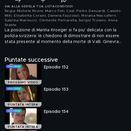
VAI ALLA SERIE
LA TUA LISTA
CONDIVIDI
Regia: Michele Rovini, Marco Foti. Cast: Pietro Genuardi, Camillo
Milli, Elisabetta Coraini, Daniela Fazzolari, Melania Maccaferri,
Sabrina Marinucci, Clemente Pernarella, Sergio Troiano, Anna
Stante
.
La posizione di Marina Kroeger si fa piu' delicata con la
polizia svizzera: le chiedono di dimostrare di non essere
stata presente al momento della morte di Valli. Ginevra
viene portata in ospedale, in condizioni gravissime;
Francesca sostiene psicologicamente Gabriele. Per
Puntate successive
accontentare Beatrice, Paolo le promette di abbandonare
subito l'idea di aprire il bar di notte; ma Alessandro lo incita
Episodio 152
a decidere con la sua testa.
PROSSIMO VIDEO
Episodio 153
PUNTATA INTERA
Episodio 154
PUNTATA INTERA