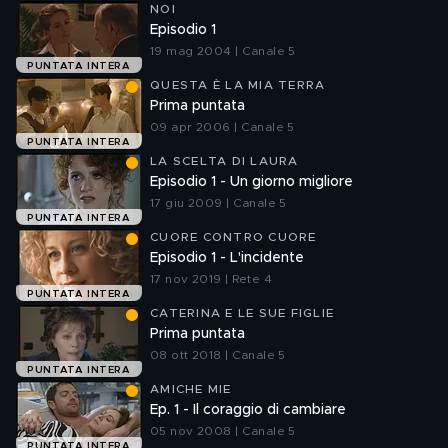
NOI
Episodio 1
19 mag 2004 | Canale 5
PUNTATA INTERA
QUESTA È LA MIA TERRA
Prima puntata
09 apr 2006 | Canale 5
PUNTATA INTERA
LA SCELTA DI LAURA
Episodio 1 - Un giorno migliore
17 giu 2009 | Canale 5
PUNTATA INTERA
CUORE CONTRO CUORE
Episodio 1 - L'incidente
17 nov 2019 | Rete 4
PUNTATA INTERA
CATERINA E LE SUE FIGLIE
Prima puntata
08 ott 2018 | Canale 5
PUNTATA INTERA
AMICHE MIE
Ep. 1 - Il coraggio di cambiare
05 nov 2008 | Canale 5
PUNTATA INTERA