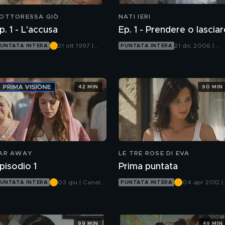
OTTORESSA GIÒ
NATI IERI
p. 1 - L'accusa
Ep. 1 - Prendere o lasciar
21 ott 1997 |
21 dic 2006 |
UNTATA INTERA
PUNTATA INTERA
Canale 5
Canale 5
42 MIN
90 MIN
AR AWAY
LE TRE ROSE DI EVA
pisodio 1
Prima puntata
03 giu | Canale
04 apr 2012 |
UNTATA INTERA
PUNTATA INTERA
5
Canale 5
99 MIN
49 MIN