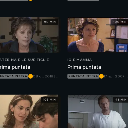
Canale 5
Canale 5
90 MIN
100 MIN
ATERINA E LE SUE FIGLIE
IO E MAMMA
rima puntata
Prima puntata
08 ott 2018 |
17 apr 2007 |
UNTATA INTERA
PUNTATA INTERA
Canale 5
Rete 4
103 MIN
48 MIN