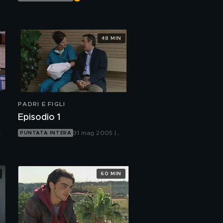
Rete 4
48 MIN
PADRI E FIGLI
Episodio 1
31 mag 2005 |
PUNTATA INTERA
Canale 5
60 MIN