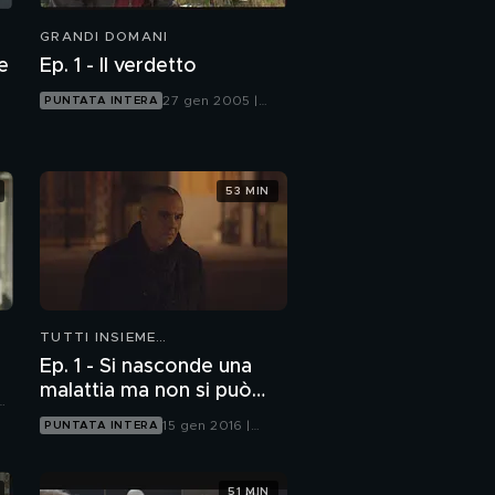
GRANDI DOMANI
e
Ep. 1 - Il verdetto
27 gen 2005 |
PUNTATA INTERA
Italia 1
53 MIN
TUTTI INSIEME
ALL'IMPROVVISO
Ep. 1 - Si nasconde una
malattia ma non si può
nascondere la morte
15 gen 2016 |
PUNTATA INTERA
Canale 5
51 MIN