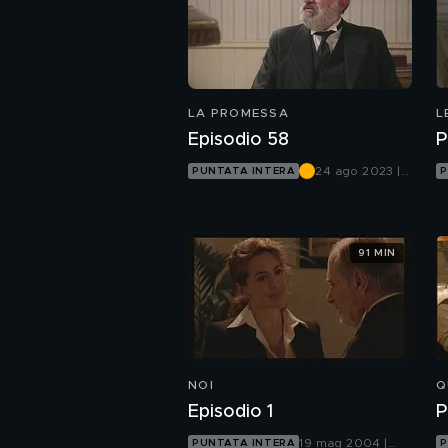
LA PROMESSA
L
Episodio 58
P
24 ago 2023 |
PUNTATA INTERA
P
Canale 5
91 MIN
NOI
Q
Episodio 1
P
19 mag 2004 |
PUNTATA INTERA
P