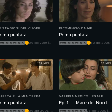
E STAGIONI DEL CUORE
RICOMINCIO DA ME
rima puntata
Prima puntata
09 dic 2019 |
30 dic 2005 |
UNTATA INTERA
PUNTATA INTERA
Canale 5
Canale 5
102 MIN
56 MIN
UESTA È LA MIA TERRA
VALERIA MEDICO LEGALE
rima puntata
Ep. 1 - Il Mare del Nord
09 apr 2006 |
25 apr 2000 |
UNTATA INTERA
PUNTATA INTERA