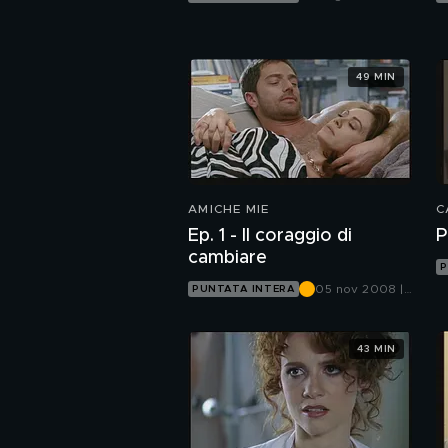
Canale 5
49 MIN
AMICHE MIE
C
Ep. 1 - Il coraggio di
P
cambiare
P
05 nov 2008 |
PUNTATA INTERA
Canale 5
43 MIN