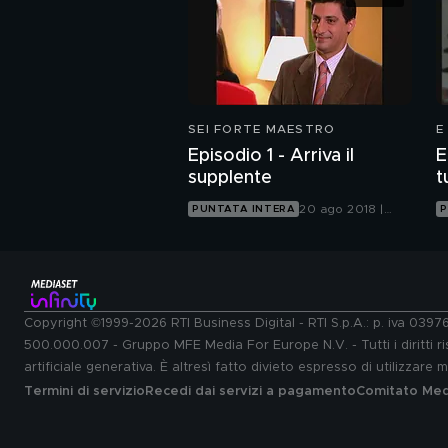
SEI FORTE MAESTRO
E
Episodio 1 - Arriva il
E
supplente
t
20 ago 2018 |
PUNTATA INTERA
P
Mediaset Extra
Copyright ©1999-2026 RTI Business Digital - RTI S.p.A.: p. iva 039
500.000.007 - Gruppo MFE Media For Europe N.V. - Tutti i diritti ris
artificiale generativa. È altresì fatto divieto espresso di utilizzare
Termini di servizio
Recedi dai servizi a pagamento
Comitato Medi