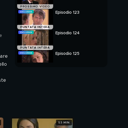
PROSSIMO VIDEO
Episodio 123
PUNTATA INTERA
Episodio 124
te
PUNTATA INTERA
Episodio 125
tare
llo
PUNTATA INTERA
ste
53 MIN