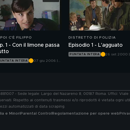
 POI C'È FILIPPO
DISTRETTO DI POLIZIA
p. 1 - Con il limone passa
Episodio 1 - L'agguato
utto
26 set 2000 |
PUNTATA INTERA
Canale 5
07 giu 2006 |
UNTATA INTERA
Canale 5
76881007 - Sede legale: Largo del Nazareno 8, 00187 Roma. Uffici: Vial
ervati. Rispetto ai contenuti trasmessi e/o riprodotti è vietata ogni uti
 mezzi automatizzati di data scraping.
a e Minori
Parental Control
Regolamentazione per opere web
Priva