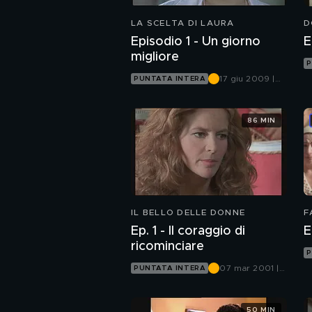
LA SCELTA DI LAURA
D
Episodio 1 - Un giorno
E
migliore
P
17 giu 2009 |
PUNTATA INTERA
Canale 5
86 MIN
IL BELLO DELLE DONNE
F
Ep. 1 - Il coraggio di
E
ricominciare
P
07 mar 2001 |
PUNTATA INTERA
Canale 5
50 MIN