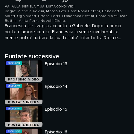
VAI ALLA SERIE
LA TUA LISTA
CONDIVIDI
Regia: Michele Rovini, Marco Foti. Cast: Rosa Bettini, Benedetta
Monti, Ugo Monti, Ettore Ferri, Francesca Bettini, Paolo Monti, Ivan
Bettini, Anita Ferri, Novelli Elena
.
Francesca si risveglia accanto a Gabriele. Dopo la prima
notte d'amore con lui, Francesca si sente invulnerabile:
niente potra' turbare la sua felicita'. Intanto fra Rosa e
Valerio le cose sono cambiate dopo quel bacio davanti al
teatro e lei, che si sente in colpa verso Laura, chiede a
Puntate successive
Valerio di non frequentarsi piu'. Il rapporto tra Ettore e
Laura sta diventando una cosa importante. Al tempo
Episodio 13
stesso pero' Ettore affronta Elena: vuole o no diventare
una Ferri? Lui ha bisogno di saperlo subito. Che rispondera'
la ragazza?
PROSSIMO VIDEO
Episodio 14
PUNTATA INTERA
Episodio 15
PUNTATA INTERA
Episodio 16