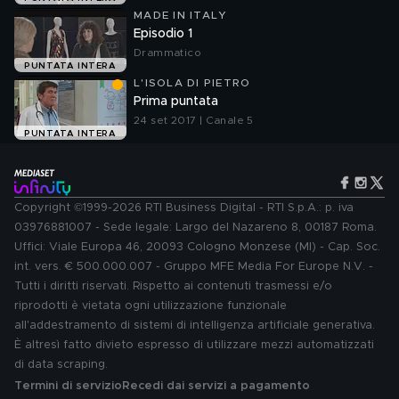
MADE IN ITALY
Episodio 1
Drammatico
PUNTATA INTERA
L'ISOLA DI PIETRO
Prima puntata
24 set 2017 | Canale 5
PUNTATA INTERA
Copyright ©1999-2026 RTI Business Digital - RTI S.p.A.: p. iva
03976881007 - Sede legale: Largo del Nazareno 8, 00187 Roma.
Uffici: Viale Europa 46, 20093 Cologno Monzese (MI) - Cap. Soc.
int. vers. € 500.000.007 - Gruppo MFE Media For Europe N.V. -
Tutti i diritti riservati. Rispetto ai contenuti trasmessi e/o
riprodotti è vietata ogni utilizzazione funzionale
all'addestramento di sistemi di intelligenza artificiale generativa.
È altresì fatto divieto espresso di utilizzare mezzi automatizzati
di data scraping.
Termini di servizio
Recedi dai servizi a pagamento