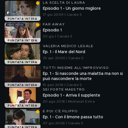
LA SCELTA DI LAURA
Episodio 1 - Un giorno migliore
17 giu 2009 | Canale 5
PUNTATA INTERA
FAR AWAY
Episodio 1
03 giu | Canale 5
PUNTATA INTERA
VALERIA MEDICO LEGALE
Ep. 1 - Il Mare del Nord
25 apr 2000 | Canale 5
PUNTATA INTERA
TUTTI INSIEME ALL'IMPROVVISO
Ep. 1 - Si nasconde una malattia ma non si
può nascondere la morte
15 gen 2016 | Canale 5
PUNTATA INTERA
SEI FORTE MAESTRO
Episodio 1 - Arriva il supplente
20 ago 2018 | Mediaset Extra
PUNTATA INTERA
E POI C'È FILIPPO
Ep. 1 - Con il limone passa tutto
07 giu 2006 | Canale 5
PUNTATA INTERA