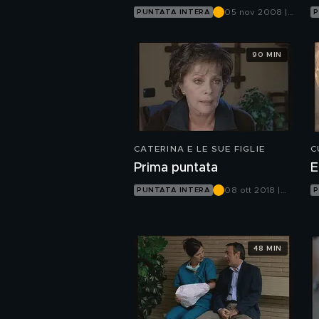
n
05 nov 2008 |
PUNTATA INTERA
P
Canale 5
90 MIN
CATERINA E LE SUE FIGLIE
C
Prima puntata
E
08 ott 2018 |
PUNTATA INTERA
P
Canale 5
48 MIN