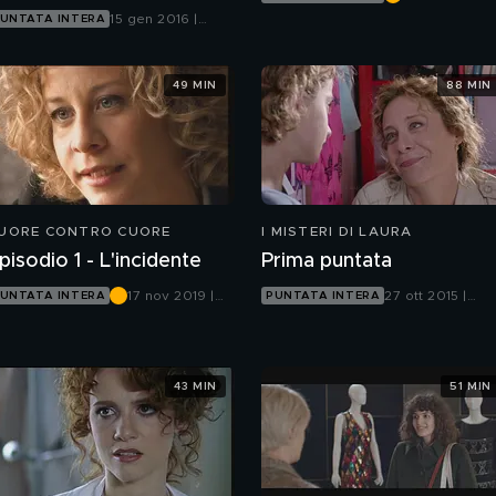
ascondere la morte
Canale 5
15 gen 2016 |
UNTATA INTERA
Canale 5
49 MIN
88 MIN
UORE CONTRO CUORE
I MISTERI DI LAURA
pisodio 1 - L'incidente
Prima puntata
17 nov 2019 |
27 ott 2015 |
UNTATA INTERA
PUNTATA INTERA
Rete 4
Canale 5
43 MIN
51 MIN