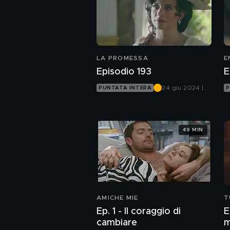
LA PROMESSA
E
Episodio 193
E
24 giu 2024 |
PUNTATA INTERA
P
Canale 5
49 MIN
AMICHE MIE
T
A
Ep. 1 - Il coraggio di
Ep. 1
cambiare
m