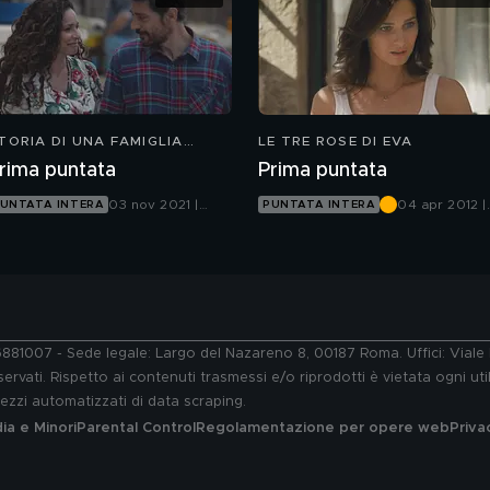
TORIA DI UNA FAMIGLIA
LE TRE ROSE DI EVA
ERBENE
rima puntata
Prima puntata
03 nov 2021 |
04 apr 2012 |
UNTATA INTERA
PUNTATA INTERA
Canale 5
Canale 5
76881007 - Sede legale: Largo del Nazareno 8, 00187 Roma. Uffici: Vial
ervati. Rispetto ai contenuti trasmessi e/o riprodotti è vietata ogni uti
 mezzi automatizzati di data scraping.
a e Minori
Parental Control
Regolamentazione per opere web
Priva