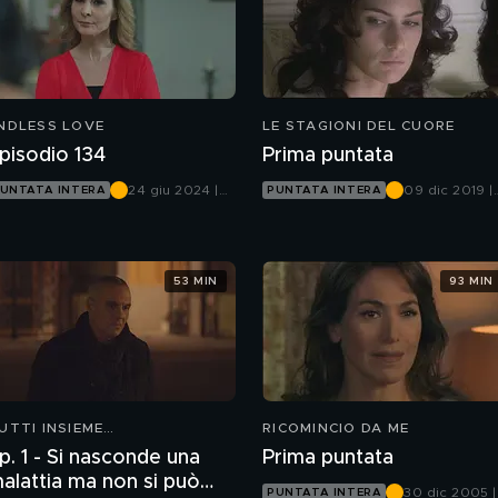
NDLESS LOVE
LE STAGIONI DEL CUORE
pisodio 134
Prima puntata
24 giu 2024 |
09 dic 2019 |
UNTATA INTERA
PUNTATA INTERA
Canale 5
Canale 5
53 MIN
93 MIN
UTTI INSIEME
RICOMINCIO DA ME
LL'IMPROVVISO
 - Si nasconde una
Prima puntata
alattia ma non si può
30 dic 2005 |
PUNTATA INTERA