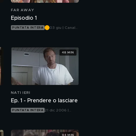
FAR AWAY
Episodio 1
03 giu | Canale
PUNTATA INTERA
5
48 MIN
NATI IERI
Ep. 1 - Prendere o lasciare
21 dic 2006 |
PUNTATA INTERA
Canale 5
94 MIN