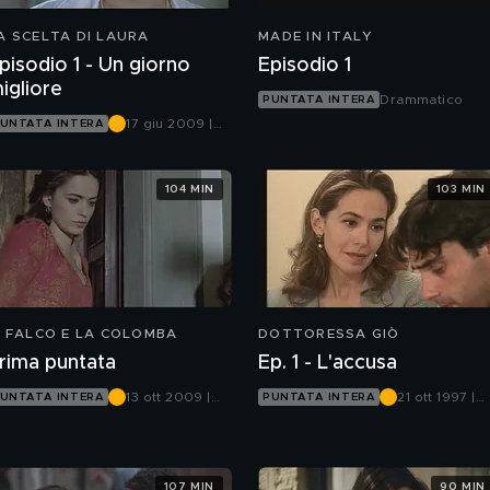
A SCELTA DI LAURA
MADE IN ITALY
pisodio 1 - Un giorno
Episodio 1
igliore
Drammatico
PUNTATA INTERA
17 giu 2009 |
UNTATA INTERA
Canale 5
104 MIN
103 MIN
L FALCO E LA COLOMBA
DOTTORESSA GIÒ
rima puntata
Ep. 1 - L'accusa
13 ott 2009 |
21 ott 1997 |
UNTATA INTERA
PUNTATA INTERA
Canale 5
Canale 5
107 MIN
90 MIN