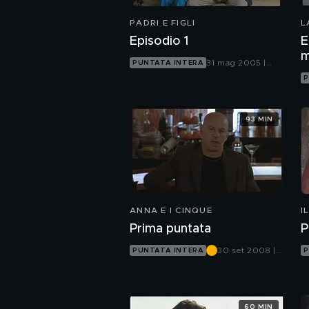
PADRI E FIGLI
L
Episodio 1
E
m
31 mag 2005 |
PUNTATA INTERA
Canale 5
P
93 MIN
ANNA E I CINQUE
I
Prima puntata
P
30 set 2008 |
PUNTATA INTERA
P
Canale 5
60 MIN