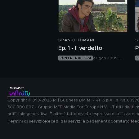
GRANDI DOMANI
S
P
Ep. 1 - Il verdetto
P
27 gen 2005 |
PUNTATA INTERA
P
Italia 1
Copyright ©1999-2026 RTI Business Digital - RTI S.p.A.: p. iva 039
500.000.007 - Gruppo MFE Media For Europe N.V. - Tutti i diritti ris
artificiale generativa. È altresì fatto divieto espresso di utilizzare
Termini di servizio
Recedi dai servizi a pagamento
Comitato Medi