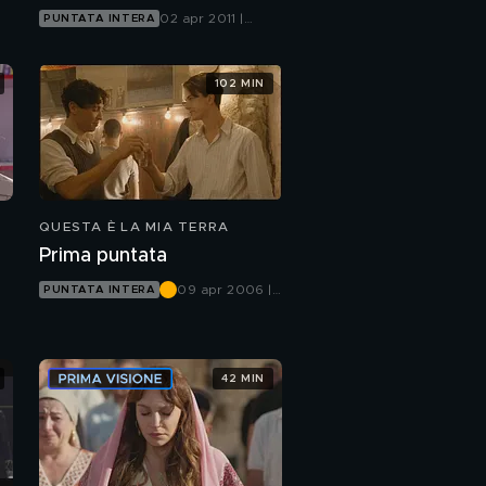
02 apr 2011 |
PUNTATA INTERA
Mediaset Extra
102 MIN
QUESTA È LA MIA TERRA
Prima puntata
09 apr 2006 |
PUNTATA INTERA
Canale 5
42 MIN