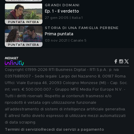
GRANDI DOMANI
Ep. 1 - Il verdetto
27 gen 2005 | Italia 1
PUNTATA INTERA
STORIA DI UNA FAMIGLIA PERBENE
Prima puntata
03 nov 2021 | Canale 5
PUNTATA INTERA
Copyright ©1999-2026 RTI Business Digital - RTI S.p.A.: p. iva
03976881007 - Sede legale: Largo del Nazareno 8, 00187 Roma.
Uffici: Viale Europa 46, 20093 Cologno Monzese (MI) - Cap. Soc.
int. vers. € 500.000.007 - Gruppo MFE Media For Europe N.V. -
Tutti i diritti riservati. Rispetto ai contenuti trasmessi e/o
riprodotti è vietata ogni utilizzazione funzionale
all'addestramento di sistemi di intelligenza artificiale generativa.
È altresì fatto divieto espresso di utilizzare mezzi automatizzati
di data scraping.
Termini di servizio
Recedi dai servizi a pagamento