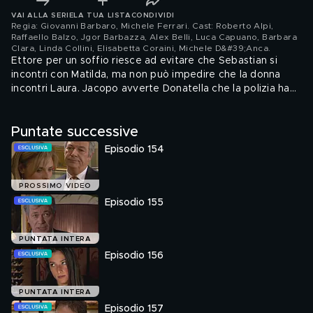
VAI ALLA SERIE
LA TUA LISTA
CONDIVIDI
Regia: Giovanni Barbaro, Michele Ferrari. Cast: Roberto Alpi,
Raffaello Balzo, Jgor Barbazza, Alex Belli, Luca Capuano, Barbara
Clara, Linda Collini, Elisabetta Coraini, Michele D&#39;Anca
.
Ettore per un soffio riesce ad evitare che Sebastian si
incontri con Matilda, ma non può impedire che la donna
incontri Laura. Jacopo avverte Donatella che la polizia ha
scoperto tutto, ma la De Brandi non fa in tempo a
scappare perchè si trova davanti Adriano. Cecilia rivela a
Puntate successive
Damiano che vuole provare il concorso per entrare in
polizia, e intanto lo convince a farsi affidare il caso dei furti
Episodio 154
nelle ville.
PROSSIMO VIDEO
Episodio 155
PUNTATA INTERA
Episodio 156
PUNTATA INTERA
Episodio 157