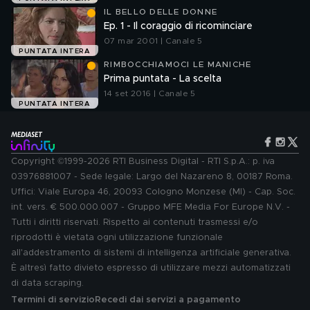
IL BELLO DELLE DONNE
Ep. 1 - Il coraggio di ricominciare
07 mar 2001 | Canale 5
PUNTATA INTERA
RIMBOCCHIAMOCI LE MANICHE
Prima puntata - La scelta
14 set 2016 | Canale 5
PUNTATA INTERA
Copyright ©1999-2026 RTI Business Digital - RTI S.p.A.: p. iva
03976881007 - Sede legale: Largo del Nazareno 8, 00187 Roma.
Uffici: Viale Europa 46, 20093 Cologno Monzese (MI) - Cap. Soc.
int. vers. € 500.000.007 - Gruppo MFE Media For Europe N.V. -
Tutti i diritti riservati. Rispetto ai contenuti trasmessi e/o
riprodotti è vietata ogni utilizzazione funzionale
all'addestramento di sistemi di intelligenza artificiale generativa.
È altresì fatto divieto espresso di utilizzare mezzi automatizzati
di data scraping.
Termini di servizio
Recedi dai servizi a pagamento