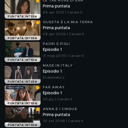
LE TRE ROSE DI EVA
Prima puntata
04 apr 2012 | Canale 5
PUNTATA INTERA
QUESTA È LA MIA TERRA
Prima puntata
09 apr 2006 | Canale 5
PUNTATA INTERA
PADRI E FIGLI
Episodio 1
31 mag 2005 | Canale 5
PUNTATA INTERA
MADE IN ITALY
Episodio 1
Drammatico
PUNTATA INTERA
FAR AWAY
Episodio 1
03 giu | Canale 5
PUNTATA INTERA
ANNA E I CINQUE
Prima puntata
30 set 2008 | Canale 5
PUNTATA INTERA