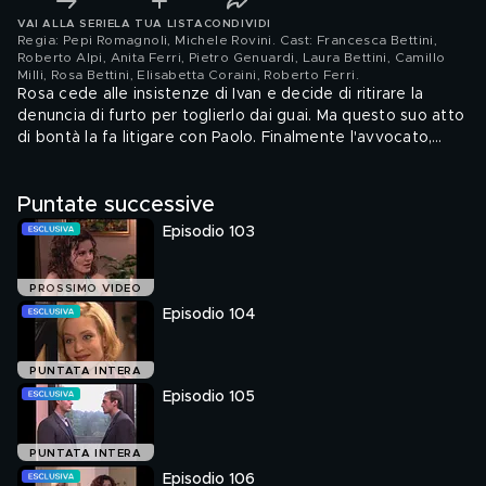
VAI ALLA SERIE
LA TUA LISTA
CONDIVIDI
Regia: Pepi Romagnoli, Michele Rovini. Cast: Francesca Bettini,
Roberto Alpi, Anita Ferri, Pietro Genuardi, Laura Bettini, Camillo
Milli, Rosa Bettini, Elisabetta Coraini, Roberto Ferri
.
Rosa cede alle insistenze di Ivan e decide di ritirare la
denuncia di furto per toglierlo dai guai. Ma questo suo atto
di bontà la fa litigare con Paolo. Finalmente l'avvocato,
padre di Gabriele, ha in mano qualcosa per aiutare Giuliano
a vincere il processo, anche se forse il figlio non lo verrà
Puntate successive
mai a sapere. Anita e Federico continuano a stare distanti
ma a pensare l'uno all'altra incessantemente: riusciranno a
Episodio 103
rivedersi?
PROSSIMO VIDEO
Episodio 104
PUNTATA INTERA
Episodio 105
PUNTATA INTERA
Episodio 106