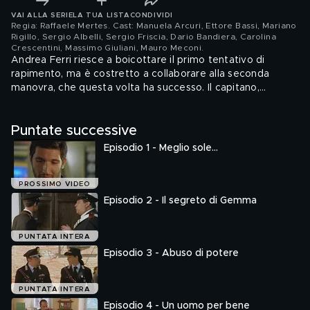
VAI ALLA SERIE
LA TUA LISTA
CONDIVIDI
Regia: Raffaele Mertes. Cast: Manuela Arcuri, Ettore Bassi, Mariano
Rigillo, Sergio Albelli, Sergio Friscia, Dario Bandiera, Carolina
Crescentini, Massimo Giuliani, Mauro Meconi
.
Andrea Ferri riesce a boicottare il primo tentativo di
rapimento, ma è costretto a collaborare alla seconda
manovra, che questa volta ha successo. Il capitano,
origliando alla porta di Armando, scopre che è in arrivo di
una nave con un carico di armi. La copertura di Andrea
Puntate successive
viene meno quando Carla, la figlia del boss innamorata di
lui, scopre il suo doppio gioco. E per Ferri le cose si
Episodio 1 - Meglio sole...
mettono male.
PROSSIMO VIDEO
Episodio 2 - Il segreto di Gemma
PUNTATA INTERA
Episodio 3 - Abuso di potere
PUNTATA INTERA
Episodio 4 - Un uomo per bene