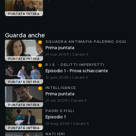
PUNTATA INTERA
Guarda anche
SQUADRA ANTIMAFIA PALERMO OGGI
Prima puntata
31 mar 2009 | Canale 5
PUNTATA INTERA
R.I.S. - DELITTI IMPERFETTI
Episodio 1 - Prova schiacciante
12 gen 2005 | Canale 5
PUNTATA INTERA
INTELLIGENCE
Prima puntata
21 set 2009 | Canale 5
PUNTATA INTERA
PADRI E FIGLI
Episodio 1
31 mag 2005 | Canale 5
PUNTATA INTERA
NATI IERI