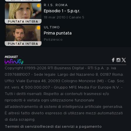
R.I.S. ROMA
Episodio 1 - S.p.q.r.
18 mar 2010 | Canale 5
PUNTATA INTERA
ULTIMO
Prima puntata
Poliziesco
PUNTATA INTERA
Copyright ©1999-2026 RTI Business Digital - RTI S.p.A.: p. iva
03976881007 - Sede legale: Largo del Nazareno 8, 00187 Roma.
Uffici: Viale Europa 46, 20093 Cologno Monzese (MI) - Cap. Soc.
int. vers. € 500.000.007 - Gruppo MFE Media For Europe N.V. -
Tutti i diritti riservati. Rispetto ai contenuti trasmessi e/o
riprodotti è vietata ogni utilizzazione funzionale
all'addestramento di sistemi di intelligenza artificiale generativa.
È altresì fatto divieto espresso di utilizzare mezzi automatizzati
di data scraping.
Termini di servizio
Recedi dai servizi a pagamento