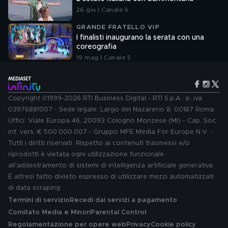
26 giu | Canale 5
GRANDE FRATELLO VIP
I finalisti inaugurano la serata con una
coreografia
19 mag | Canale 5
Copyright ©1999-2026 RTI Business Digital - RTI S.p.A.: p. iva
03976881007 - Sede legale: Largo del Nazareno 8, 00187 Roma.
Uffici: Viale Europa 46, 20093 Cologno Monzese (MI) - Cap. Soc.
int. vers. € 500.000.007 - Gruppo MFE Media For Europe N.V. -
Tutti i diritti riservati. Rispetto ai contenuti trasmessi e/o
riprodotti è vietata ogni utilizzazione funzionale
all'addestramento di sistemi di intelligenza artificiale generativa.
È altresì fatto divieto espresso di utilizzare mezzi automatizzati
di data scraping.
Termini di servizio
Recedi dai servizi a pagamento
Comitato Media e Minori
Parental Control
Regolamentazione per opere web
Privacy
Cookie policy