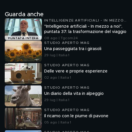
Guarda anche
INTELLIGENZE ARTIFICIALI - IN MEZZO
A NOI
"Intelligenze artificiali - In mezzo a noi",
puntata 37: la trasformazione del viaggio
08 ago | Tgcom24
PUNTATA INTERA
STUDIO APERTO MAG
Una passeggiata tra i girasoli
29 lug | Italia 1
STUDIO APERTO MAG
Delle vere e proprie esperienze
02 ago | Italia 1
STUDIO APERTO MAG
Un diario della vita in alpeggio
29 lug | Italia 1
STUDIO APERTO MAG
Il ricamo con le piume di pavone
05 ago | Italia 1