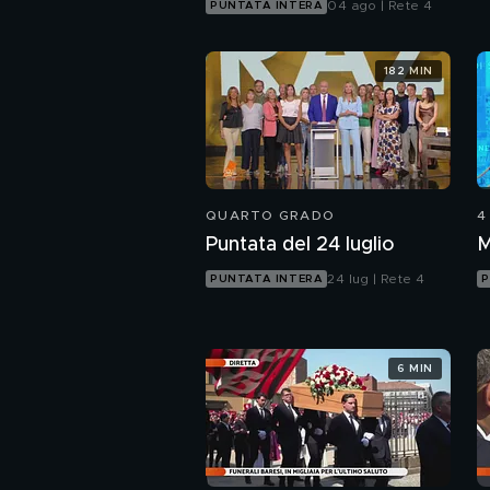
04 ago | Rete 4
PUNTATA INTERA
182 MIN
QUARTO GRADO
4
Puntata del 24 luglio
M
24 lug | Rete 4
PUNTATA INTERA
P
6 MIN