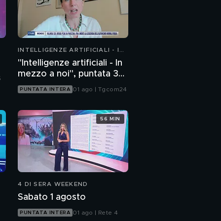
INTELLIGENZE ARTIFICIALI - IN
MEZZO A NOI
"Intelligenze artificiali - In
mezzo a noi", puntata 36:
5
chatbot emotivi e minori
01 ago | Tgcom24
PUNTATA INTERA
56 MIN
4 DI SERA WEEKEND
Sabato 1 agosto
01 ago | Rete 4
PUNTATA INTERA