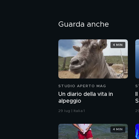
Guarda anche
4 MIN
STUDIO APERTO MAG
S
Un diario della vita in
I
alpeggio
S
29 lug | Italia 1
29
4 MIN