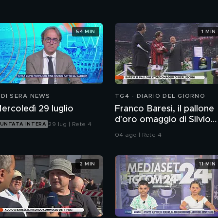
54 MIN
1 MIN
 DI SERA NEWS
TG4 - DIARIO DEL GIORNO
ercoledì 29 luglio
Franco Baresi, il pallone
d'oro omaggio di Silvio
29 lug | Rete 4
UNTATA INTERA
Berlusconi
04 ago | Rete 4
2 MIN
11 MIN