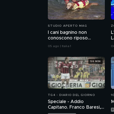
STUDIO APERTO MAG
Z
I cani bagnino non
L
conoscono riposo
L
d'estate
M
05 ago | Italia 1
0
56 MIN
TG4 - DIARIO DEL GIORNO
1
Speciale - Addio
M
Capitano. Franco Baresi,
P
un grande italiano