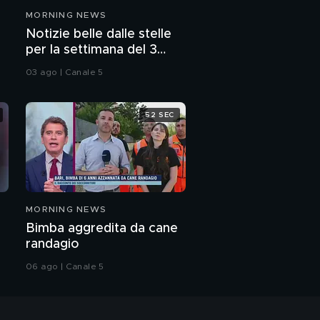
MORNING NEWS
Notizie belle dalle stelle
per la settimana del 3
agosto
03 ago | Canale 5
52 SEC
MORNING NEWS
Bimba aggredita da cane
randagio
06 ago | Canale 5