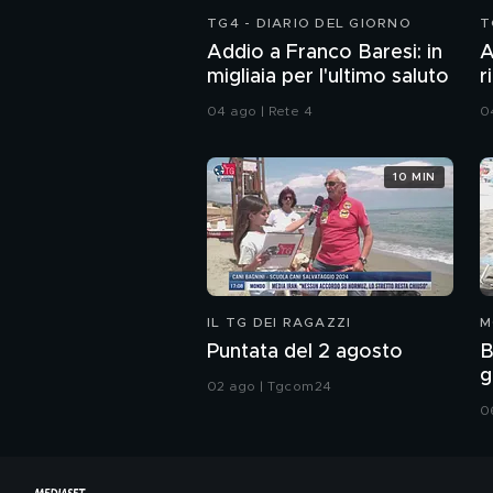
TG4 - DIARIO DEL GIORNO
T
Addio a Franco Baresi: in
A
migliaia per l'ultimo saluto
r
t
04 ago | Rete 4
0
10 MIN
IL TG DEI RAGAZZI
M
Puntata del 2 agosto
B
g
02 ago | Tgcom24
0