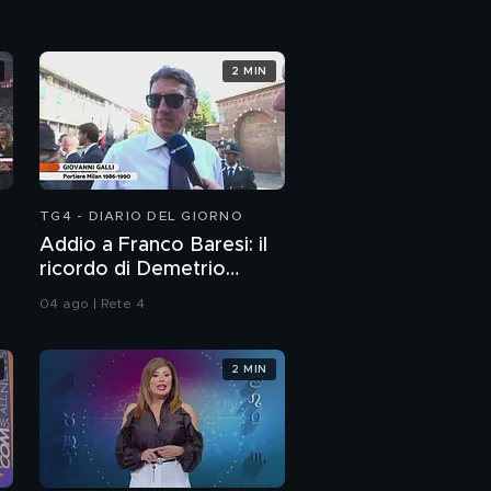
2 MIN
TG4 - DIARIO DEL GIORNO
Addio a Franco Baresi: il
ricordo di Demetrio
Albertini, Clarence
04 ago | Rete 4
Seedorf e Giovanni Galli
2 MIN