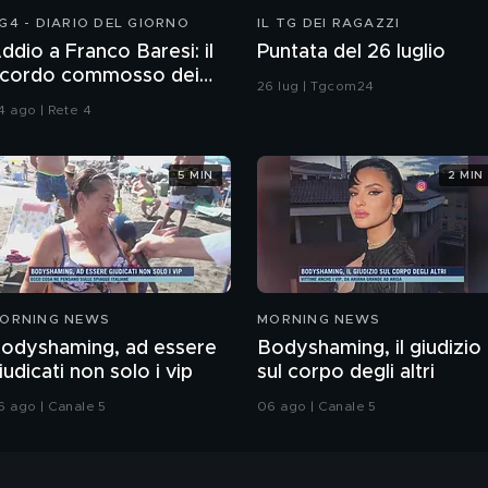
G4 - DIARIO DEL GIORNO
IL TG DEI RAGAZZI
ddio a Franco Baresi: il
Puntata del 26 luglio
icordo commosso dei
26 lug | Tgcom24
ifosi
4 ago | Rete 4
5 MIN
2 MIN
ORNING NEWS
MORNING NEWS
odyshaming, ad essere
Bodyshaming, il giudizio
iudicati non solo i vip
sul corpo degli altri
6 ago | Canale 5
06 ago | Canale 5