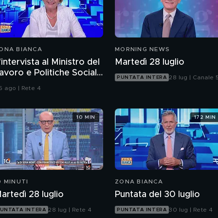
ONA BIANCA
MORNING NEWS
'intervista al Ministro del
Martedì 28 luglio
avoro e Politiche Sociali
28 lug | Canale 
PUNTATA INTERA
arina Calderone
6 ago | Rete 4
10 MIN
172 MIN
0 MINUTI
ZONA BIANCA
artedì 28 luglio
Puntata del 30 luglio
28 lug | Rete 4
30 lug | Rete 4
UNTATA INTERA
PUNTATA INTERA