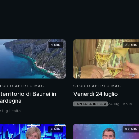
4 MIN
29 MIN
TUDIO APERTO MAG
STUDIO APERTO MAG
l territorio di Baunei in
Venerdì 24 luglio
ardegna
24 lug | Italia 1
PUNTATA INTERA
 lug | Italia 1
9 MIN
97 MIN