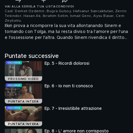
VAI ALLA SERIE
LA TUA LISTA
CONDIVIDI
Cast: Demet Ozdemir, Bugra Gulsoy, Hafsanur Sancaktutan, Zerrin
Tekindor, Hasan Ak, Ibrahim Selim, Ismail Genc, Aysu Basar, Cem
Zeytunlu
.
Ilkin prova a ricomporre la sua vita allontanando Sinem e
tornando con Tolga, ma lui resta diviso tra l'amore per l'una
e l'ossessione per l'altra. Quando Sinem rivendica il diritto
di amare Tolga, i tre si ritrovano faccia a faccia. Ilkin dà un
ultimatum a Tolga: chi sceglierà?
Puntate successive
Ep. 5 - Ricordi dolorosi
PROSSIMO VIDEO
Ep. 6 - Io non ti conosco
PUNTATA INTERA
Ep. 7 - Irresistibile attrazione
PUNTATA INTERA
Ep. 8 - L' amore non corrisposto