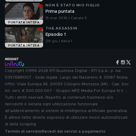
NON È STATO MIO FIGLIO
Prima puntata
15 mar 2016 | Canale 5
PUNTATA INTERA
THE ASSASSIN
Episodio 1
09 giu | Italia 1
PUNTATA INTERA
Copyright ©1999-2026 RTI Business Digital - RTI S.p.A.: p. iva
03976881007 - Sede legale: Largo del Nazareno 8, 00187 Roma.
Uffici: Viale Europa 46, 20093 Cologno Monzese (MI) - Cap. Soc.
int. vers. € 500.000.007 - Gruppo MFE Media For Europe N.V. -
Tutti i diritti riservati. Rispetto ai contenuti trasmessi e/o
riprodotti è vietata ogni utilizzazione funzionale
all'addestramento di sistemi di intelligenza artificiale generativa.
È altresì fatto divieto espresso di utilizzare mezzi automatizzati
di data scraping.
Termini di servizio
Recedi dai servizi a pagamento