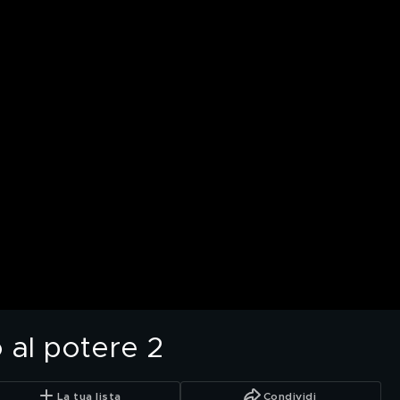
o al potere 2
La tua lista
Condividi