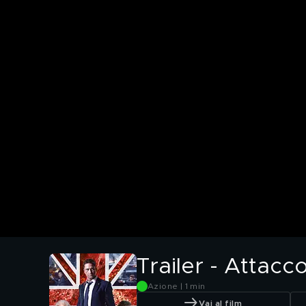
Trailer - Attacc
Azione | 1 min
Vai al film