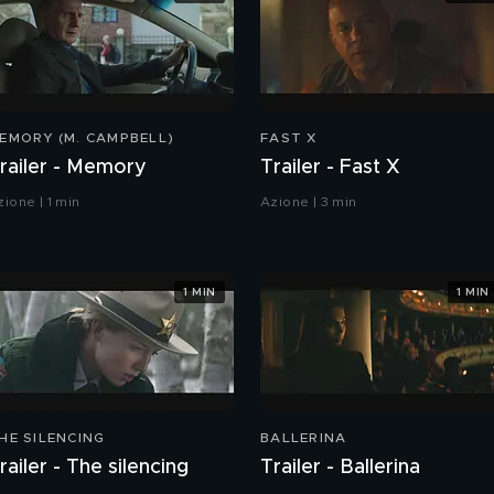
EMORY (M. CAMPBELL)
FAST X
railer - Memory
Trailer - Fast X
zione | 1 min
Azione | 3 min
1 MIN
1 MIN
HE SILENCING
BALLERINA
railer - The silencing
Trailer - Ballerina