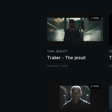
1 MIN
THE JESUIT
C
Trailer - The jesuit
T
Azione | 1 min
A
2 MIN