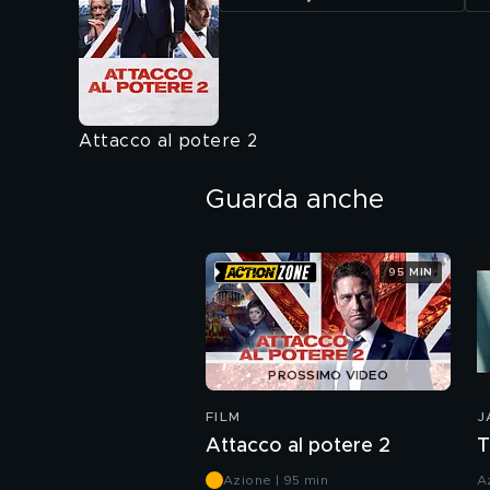
Attacco al potere 2
Guarda anche
95 MIN
PROSSIMO VIDEO
FILM
J
Attacco al potere 2
T
Azione | 95 min
A