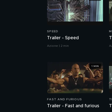
SPEED
M
Trailer - Speed
T
Azione | 2 min
A
1 MIN
FAST AND FURIOUS
T
Trailer - Fast and furious
T