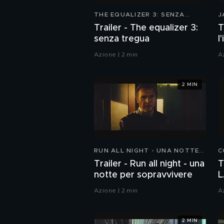
THE EQUALIZER 3: SENZA
J
TREGUA
Trailer - The equalizer 3:
T
senza tregua
l
Azione | 2 min
A
2 MIN
RUN ALL NIGHT - UNA NOTTE
C
PER SOPRAVVIVERE
Trailer - Run all night - una
T
notte per sopravvivere
L
Azione | 2 min
A
2 MIN