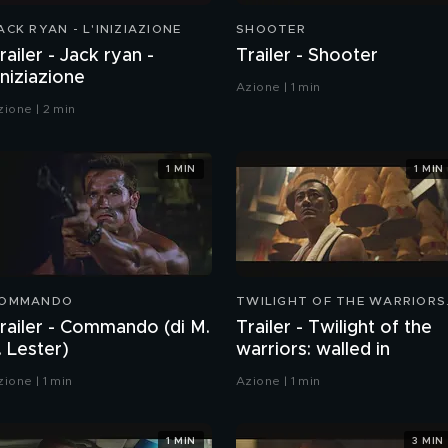
ACK RYAN - L'INIZIAZIONE
SHOOTER
railer - Jack ryan -
Trailer - Shooter
'iniziazione
Azione | 1 min
zione | 2 min
1 MIN
1 MIN
OMMANDO
TWILIGHT OF THE WARRIORS
WALLED IN
railer - Commando (di M.
Trailer - Twilight of the
. Lester)
warriors: walled in
zione | 1 min
Azione | 1 min
1 MIN
3 MIN