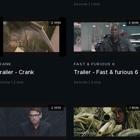
Azione | 1 min
2 MIN
3 MIN
RANK
FAST & FURIOUS 6
railer - Crank
Trailer - Fast & furious 6
zione | 2 min
Azione | 3 min
2 MIN
1 MIN