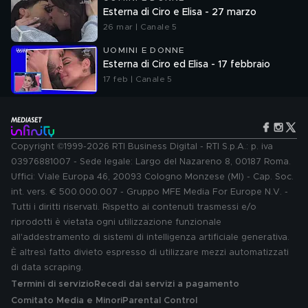
Esterna di Ciro e Elisa - 27 marzo
26 mar | Canale 5
UOMINI E DONNE
Esterna di Ciro ed Elisa - 17 febbraio
17 feb | Canale 5
Copyright ©1999-2026 RTI Business Digital - RTI S.p.A.: p. iva
03976881007 - Sede legale: Largo del Nazareno 8, 00187 Roma.
Uffici: Viale Europa 46, 20093 Cologno Monzese (MI) - Cap. Soc.
int. vers. € 500.000.007 - Gruppo MFE Media For Europe N.V. -
Tutti i diritti riservati. Rispetto ai contenuti trasmessi e/o
riprodotti è vietata ogni utilizzazione funzionale
all'addestramento di sistemi di intelligenza artificiale generativa.
È altresì fatto divieto espresso di utilizzare mezzi automatizzati
di data scraping.
Termini di servizio
Recedi dai servizi a pagamento
Comitato Media e Minori
Parental Control