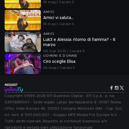
18 mag | Canale 5
AMICI
Amici vi saluta...
18 mag | Canale 5
AMICI
Luk3 e Alessia: ritorno di fiamma? - 6
marzo
06 mar 2025 | Canale 5
UOMINI E DONNE
Ciro sceglie Elisa
26 mag | Canale 5
Copyright ©1999-2026 RTI Business Digital - RTI S.p.A.: p. iva
03976881007 - Sede legale: Largo del Nazareno 8, 00187 Roma.
Uffici: Viale Europa 46, 20093 Cologno Monzese (MI) - Cap. Soc.
int. vers. € 500.000.007 - Gruppo MFE Media For Europe N.V. -
Tutti i diritti riservati. Rispetto ai contenuti trasmessi e/o
riprodotti è vietata ogni utilizzazione funzionale