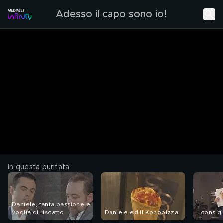
Adesso il capo sono io!
In questa puntata
Daniele, tanta passione e
voglia di riscatto
Daniele ed il Konopizza
I consigl