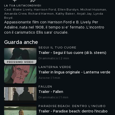
LA TUA LISTA
CONDIVIDI
Cast: Blake Lively, Harrison Ford, Ellen Burstyn, Michiel Huisman,
Amanda Crew, Richard Harmon, Kathy Baker, Anjali Jay, Lynda
Boyd
.
Appassionante film con Harrison Ford e B. Lively. Per
Adaline, nata nel 1908, il tempo si e' fermato. L'incontro
con il carismatico Ellis sara' cruciale.
Guarda anche
SEGUI IL TUO CUORE
Trailer - Segui il tuo cuore (di b. steers)
Drammatico | 2 min
PROSSIMO VIDEO
LANTERNA VERDE
Trailer in lingua originale - Lanterna verde
Azione | 1 min
FALLEN
Trailer - Fallen
Drammatico | 1 min
PARADISE BEACH: DENTRO L'INCUBO
Trailer - Paradise beach: dentro l'incubo