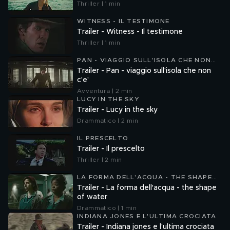
Thriller | 1 min
WITNESS - IL TESTIMONE
Trailer - Witness - Il testimone
Thriller | 1 min
PAN - VIAGGIO SULL'ISOLA CHE NON
C'È
Trailer - Pan - viaggio sull'isola che non
c'e'
Avventura | 2 min
LUCY IN THE SKY
Trailer - Lucy in the sky
Drammatico | 2 min
IL PRESCELTO
Trailer - Il prescelto
Thriller | 2 min
LA FORMA DELL'ACQUA - THE SHAPE
OF WATER
Trailer - La forma dell'acqua - the shape
of water
Drammatico | 1 min
INDIANA JONES E L'ULTIMA CROCIATA
Trailer - Indiana jones e l'ultima crociata