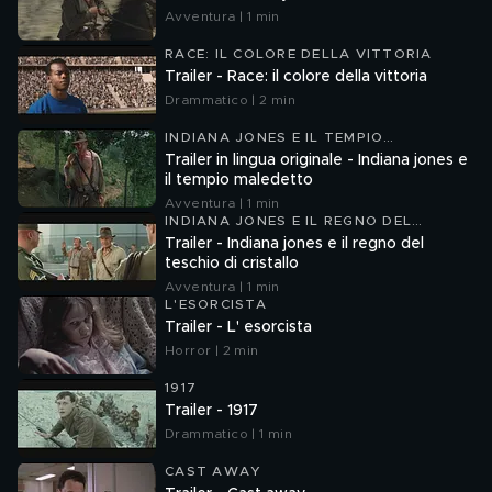
Avventura | 1 min
RACE: IL COLORE DELLA VITTORIA
Trailer - Race: il colore della vittoria
Drammatico | 2 min
INDIANA JONES E IL TEMPIO
MALEDETTO
Trailer in lingua originale - Indiana jones e
il tempio maledetto
Avventura | 1 min
INDIANA JONES E IL REGNO DEL
TESCHIO DI CRISTALLO
Trailer - Indiana jones e il regno del
teschio di cristallo
Avventura | 1 min
L'ESORCISTA
Trailer - L' esorcista
Horror | 2 min
1917
Trailer - 1917
Drammatico | 1 min
CAST AWAY