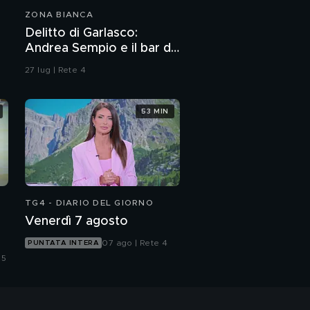
ZONA BIANCA
Delitto di Garlasco:
Andrea Sempio e il bar di
Vigevano e i racconti
27 lug | Rete 4
della madre
53 MIN
TG4 - DIARIO DEL GIORNO
Venerdì 7 agosto
07 ago | Rete 4
PUNTATA INTERA
 5