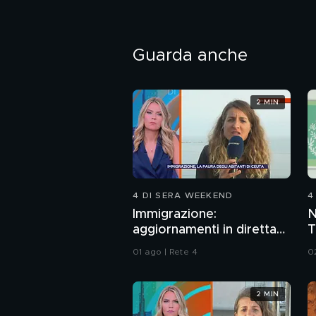
Guarda anche
2 MIN
4 DI SERA WEEKEND
4
Immigrazione:
N
aggiornamenti in diretta
T
da Ceuta
d
01 ago | Rete 4
0
M
2 MIN