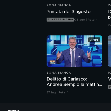
ZONA BIANCA
Z
Puntata del 3 agosto
D
p
03 ago | Rete 4
PUNTATA INTERA
S
27
"
b
3 MIN
ZONA BIANCA
1
Delitto di Garlasco:
V
Andrea Sempio la mattina
P
del delitto è stato in un
27 lug | Rete 4
bar?