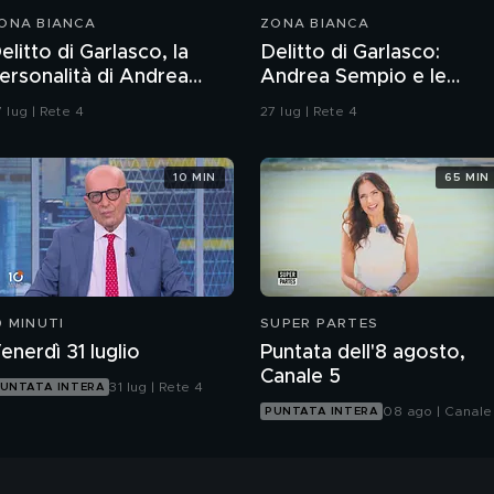
ONA BIANCA
ZONA BIANCA
elitto di Garlasco, la
Delitto di Garlasco:
ersonalità di Andrea
Andrea Sempio e le
empio per gli inquirenti:
donne, il racconto
 lug | Rete 4
27 lug | Rete 4
Ossessionato e
dell'amica e avvocato
ugiardo"
Angela Taccia
10 MIN
65 MIN
0 MINUTI
SUPER PARTES
enerdì 31 luglio
Puntata dell'8 agosto,
Canale 5
31 lug | Rete 4
UNTATA INTERA
08 ago | Canale
PUNTATA INTERA