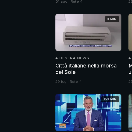
01 ago | Rete 4
26
3 MIN
4 DI SERA NEWS
4
Città italiane nella morsa
M
del Sole
u
c
29 lug | Rete 4
29
153 MIN