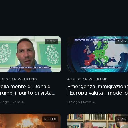
1 MIN
3 MIN
 DI SERA WEEKEND
4 DI SERA WEEKEND
ella mente di Donald
Emergenza immigrazion
rump: il punto di vista
l'Europa valuta il modello
ello psichiatra Leonardo
Italia
2 ago | Rete 4
02 ago | Rete 4
endolicchio
55 SEC
2 MIN