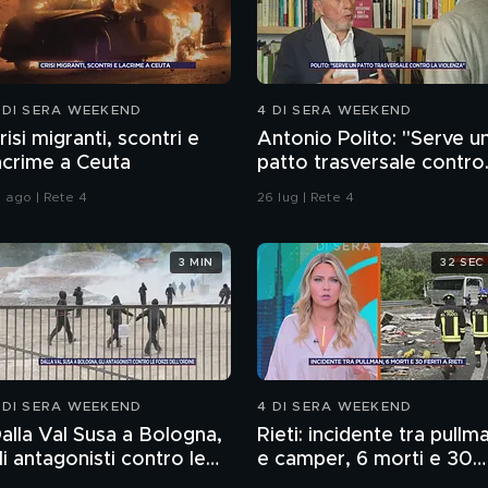
 DI SERA WEEKEND
4 DI SERA WEEKEND
risi migranti, scontri e
Antonio Polito: "Serve u
acrime a Ceuta
patto trasversale contro
la violenza"
1 ago | Rete 4
26 lug | Rete 4
3 MIN
32 SEC
 DI SERA WEEKEND
4 DI SERA WEEKEND
alla Val Susa a Bologna,
Rieti: incidente tra pullm
li antagonisti contro le
e camper, 6 morti e 30
orze dell'ordine
feriti