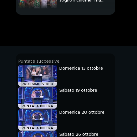
sogno il cinema" ma
intanto Schlein canta
Ilaria Salis e Greta
Thunberg, a volte
ritornano
Puntate successive
Domenica 13 ottobre
PROSSIMO VIDEO
Sabato 19 ottobre
PUNTATA INTERA
Domenica 20 ottobre
PUNTATA INTERA
Sabato 26 ottobre