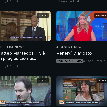
 lug | Rete 4
02 ago | Rete 4
3 MIN
56 MIN
 DI SERA NEWS
4 DI SERA NEWS
atteo Piantedosi: "C'è
Venerdì 7 agosto
n pregiudizio nei
07 ago | Rete 4
PUNTATA INTERA
onfronti della polizia"
 lug | Rete 4
2 MIN
1 MIN