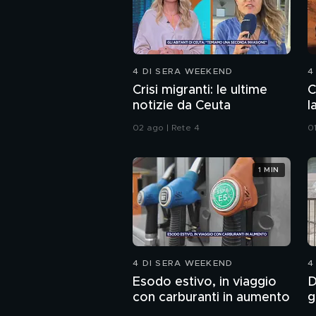
4 DI SERA WEEKEND
4
Crisi migranti: le ultime
C
notizie da Ceuta
l
02 ago | Rete 4
0
1 MIN
4 DI SERA WEEKEND
4
Esodo estivo, in viaggio
D
con carburanti in aumento
g
f