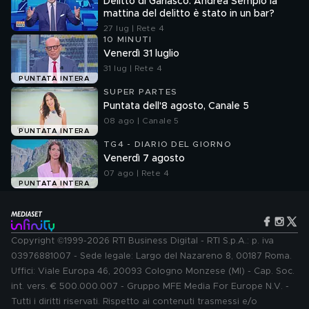
Delitto di Garlasco: Andrea Sempio la
mattina del delitto è stato in un bar?
27 lug | Rete 4
10 MINUTI
Venerdì 31 luglio
31 lug | Rete 4
PUNTATA INTERA
SUPER PARTES
Puntata dell'8 agosto, Canale 5
08 ago | Canale 5
PUNTATA INTERA
TG4 - DIARIO DEL GIORNO
Venerdì 7 agosto
07 ago | Rete 4
PUNTATA INTERA
Copyright ©1999-2026 RTI Business Digital - RTI S.p.A.: p. iva
03976881007 - Sede legale: Largo del Nazareno 8, 00187 Roma.
Uffici: Viale Europa 46, 20093 Cologno Monzese (MI) - Cap. Soc.
int. vers. € 500.000.007 - Gruppo MFE Media For Europe N.V. -
Tutti i diritti riservati. Rispetto ai contenuti trasmessi e/o