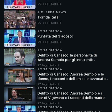
07 ago | Rete 4
PUNTATA INTERA
4 DI SERA NEWS
Torrida Italia
07 ago | Rete 4
ZONA BIANCA
Puntata del 3 agosto
03 ago | Rete 4
PUNTATA INTERA
ZONA BIANCA
Delitto di Garlasco, la personalità di
Andrea Sempio per gli inquirenti:
"Ossessionato e bugiardo"
27 lug | Rete 4
ZONA BIANCA
Delitto di Garlasco: Andrea Sempio e le
donne, il racconto dell'amica e avvocato
Angela Taccia
27 lug | Rete 4
ZONA BIANCA
Delitto di Garlasco: Andrea Sempio e il
bar di Vigevano e i racconti della madre
27 lug | Rete 4
ZONA BIANCA