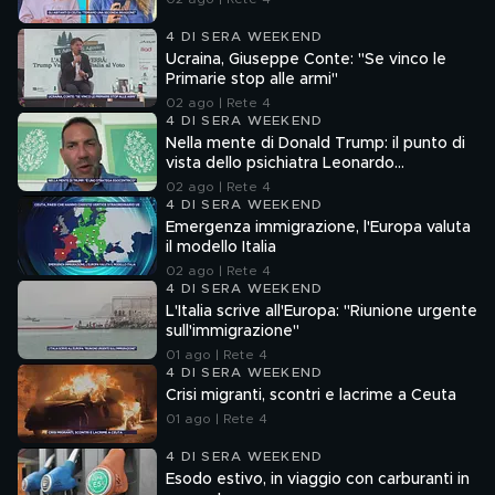
4 DI SERA WEEKEND
Ucraina, Giuseppe Conte: "Se vinco le
Primarie stop alle armi"
02 ago | Rete 4
4 DI SERA WEEKEND
Nella mente di Donald Trump: il punto di
vista dello psichiatra Leonardo
Mendolicchio
02 ago | Rete 4
4 DI SERA WEEKEND
Emergenza immigrazione, l'Europa valuta
il modello Italia
02 ago | Rete 4
4 DI SERA WEEKEND
L'Italia scrive all'Europa: "Riunione urgente
sull'immigrazione"
01 ago | Rete 4
4 DI SERA WEEKEND
Crisi migranti, scontri e lacrime a Ceuta
01 ago | Rete 4
4 DI SERA WEEKEND
Esodo estivo, in viaggio con carburanti in