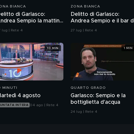
ONA BIANCA
ZONA BIANCA
elitto di Garlasco:
Delitto di Garlasco:
ndrea Sempio la mattina
Andrea Sempio e il bar d
el delitto è stato in un
Vigevano e i racconti
 lug | Rete 4
27 lug | Rete 4
ar?
della madre
10 MIN
1 MIN
0 MINUTI
QUARTO GRADO
artedì 4 agosto
Garlasco: Sempio e la
bottiglietta d'acqua
04 ago | Rete 4
UNTATA INTERA
24 lug | Rete 4