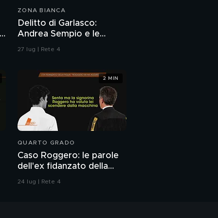
ZONA BIANCA
Delitto di Garlasco:
i
Andrea Sempio e le
donne, il racconto
27 lug | Rete 4
dell'amica e avvocato
Angela Taccia
2 MIN
QUARTO GRADO
Caso Roggero: le parole
dell'ex fidanzato della
figlia
24 lug | Rete 4