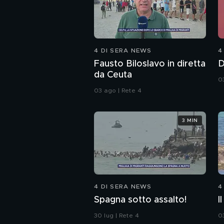
4 DI SERA NEWS
4
Fausto Biloslavo in diretta
D
da Ceuta
0
03 ago | Rete 4
3 MIN
4 DI SERA NEWS
4
Spagna sotto assalto!
I
30 lug | Rete 4
0