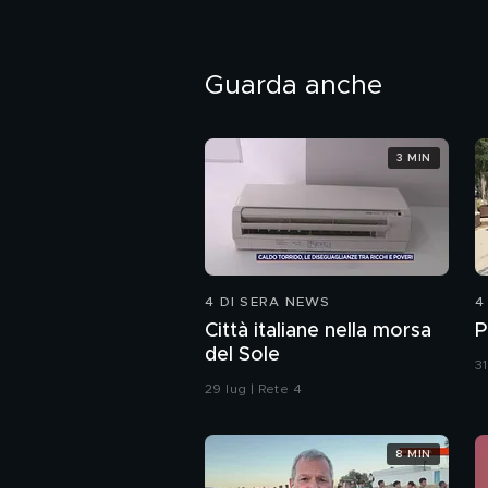
Guarda anche
3 MIN
4 DI SERA NEWS
4
Città italiane nella morsa
P
del Sole
31
29 lug | Rete 4
8 MIN