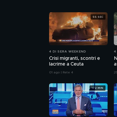
55 SEC
4 DI SERA WEEKEND
4
Crisi migranti, scontri e
N
lacrime a Ceuta
a
d
01 ago | Rete 4
25
172 MIN