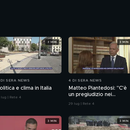
3 MIN
3 MIN
 DI SERA NEWS
4 DI SERA NEWS
olitica e clima in Italia
Matteo Piantedosi: "C'è
un pregiudizio nei
 lug | Rete 4
confronti della polizia"
29 lug | Rete 4
3 MIN
3 MIN