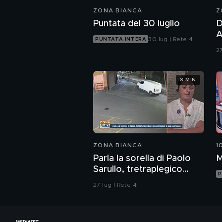
ZONA BIANCA
Z
Puntata del 30 luglio
D
A
30 lug | Rete 4
PUNTATA INTERA
d
27
b
8 MIN
ZONA BIANCA
1
Parla la sorella di Paolo
M
Sarullo, tretraplegico
P
dopo l'aggressione di una
27 lug | Rete 4
baby gang