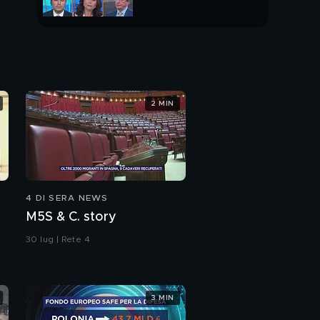
PUNTATA INTERA
2 MIN
4 DI SERA NEWS
M5S & C. story
30 lug | Rete 4
3 MIN