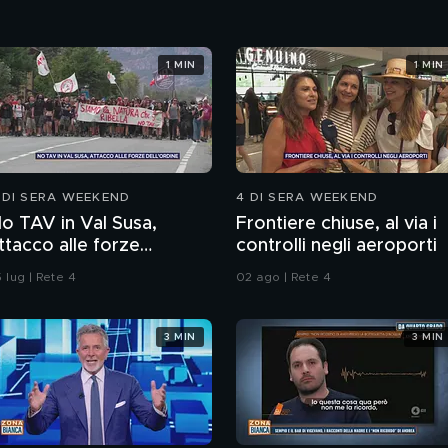
1 MIN
1 MIN
 DI SERA WEEKEND
4 DI SERA WEEKEND
o TAV in Val Susa,
Frontiere chiuse, al via i
ttacco alle forze
controlli negli aeroporti
ell'ordine
 lug | Rete 4
02 ago | Rete 4
3 MIN
3 MIN