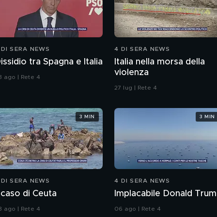
 DI SERA NEWS
4 DI SERA NEWS
issidio tra Spagna e Italia
Italia nella morsa della
violenza
3 ago | Rete 4
27 lug | Rete 4
3 MIN
3 MIN
 DI SERA NEWS
4 DI SERA NEWS
l caso di Ceuta
Implacabile Donald Tru
3 ago | Rete 4
06 ago | Rete 4