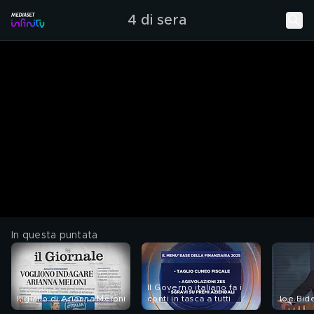
4 di sera
In questa puntata
Il Governo italiano fa i
Il giallo di Arianna Meloni
conti in tasca a tutti
Joe Bid