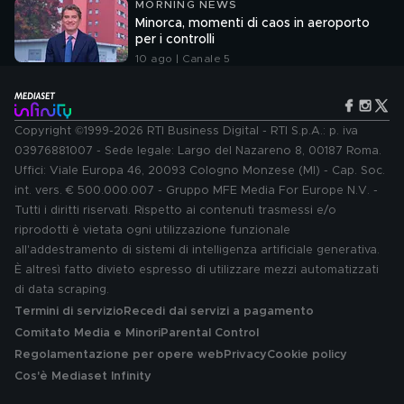
MORNING NEWS
Minorca, momenti di caos in aeroporto
per i controlli
10 ago | Canale 5
Copyright ©1999-2026 RTI Business Digital - RTI S.p.A.: p. iva
03976881007 - Sede legale: Largo del Nazareno 8, 00187 Roma.
Uffici: Viale Europa 46, 20093 Cologno Monzese (MI) - Cap. Soc.
int. vers. € 500.000.007 - Gruppo MFE Media For Europe N.V. -
Tutti i diritti riservati. Rispetto ai contenuti trasmessi e/o
riprodotti è vietata ogni utilizzazione funzionale
all'addestramento di sistemi di intelligenza artificiale generativa.
È altresì fatto divieto espresso di utilizzare mezzi automatizzati
di data scraping.
Termini di servizio
Recedi dai servizi a pagamento
Comitato Media e Minori
Parental Control
Regolamentazione per opere web
Privacy
Cookie policy
Cos'è Mediaset Infinity