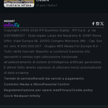
credere
21 gen | Italia 1
PUNTATA INTERA
Copyright ©1999-2026 RTI Business Digital - RTI S.p.A.: p. iva
03976881007 - Sede legale: Largo del Nazareno 8, 00187 Roma.
Uffici: Viale Europa 46, 20093 Cologno Monzese (MI) - Cap. Soc.
int. vers. € 500.000.007 - Gruppo MFE Media For Europe N.V. -
Tutti i diritti riservati. Rispetto ai contenuti trasmessi e/o
riprodotti è vietata ogni utilizzazione funzionale
all'addestramento di sistemi di intelligenza artificiale generativa.
È altresì fatto divieto espresso di utilizzare mezzi automatizzati
di data scraping.
Termini di servizio
Recedi dai servizi a pagamento
Comitato Media e Minori
Parental Control
Regolamentazione per opere web
Privacy
Cookie policy
Cos'è Mediaset Infinity