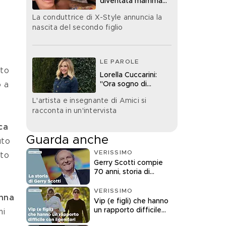
diventata mamma
bis
La conduttrice di X-Style annuncia la
nascita del secondo figlio
LE PAROLE
uto 
Lorella Cuccarini:
"Ora sogno di
 a 
diventare nonna"
L'artista e insegnante di Amici si
racconta in un'intervista
ca
Guarda anche
uto 
VERISSIMO
to 
Gerry Scotti compie
70 anni, storia di
un'icona della tv
VERISSIMO
nna 
Vip (e figli) che hanno
un rapporto difficile
i 
con i genitori