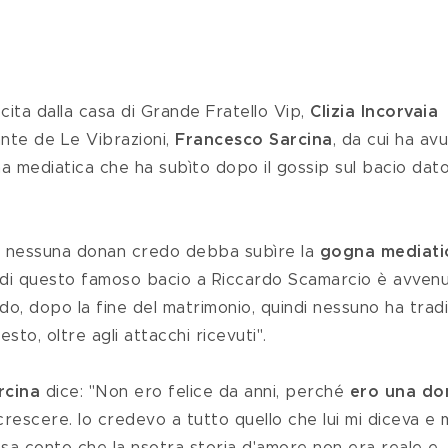
scita dalla casa di Grande Fratello Vip, 
Clizia Incorvaia
nte de Le Vibrazioni, 
Francesco Sarcina
, da cui ha av
gna mediatica che ha subìto dopo il gossip sul bacio dato
 nessuna donan credo debba subìre la 
gogna mediati
o di questo famoso bacio a Riccardo Scamarcio è avven
, dopo la fine del matrimonio, quindi nessuno ha tradi
sto, oltre agli attacchi ricevuti".
rcina
 dice: "Non ero felice da anni, perché 
ero una do
escere. Io credevo a tutto quello che lui mi diceva e m