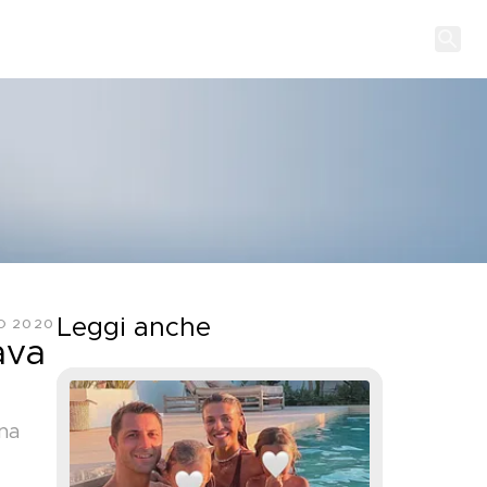
Leggi anche
O 2020
ava
gna