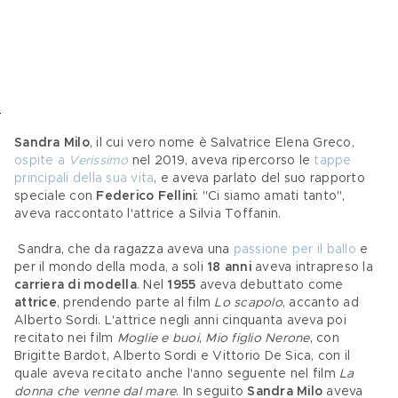
Sandra Milo
, il cui vero nome è Salvatrice Elena Greco, 
ospite a 
Verissimo
 nel 2019, aveva ripercorso le 
tappe 
principali della sua vita
, e aveva parlato del suo rapporto 
speciale con 
Federico Fellini
: "Ci siamo amati tanto", 
aveva raccontato l'attrice a Silvia Toffanin.
 Sandra, che da ragazza aveva una 
passione per il ballo
 e 
per il mondo della moda, a soli 
18 anni
 aveva intrapreso la 
carriera di modella
. Nel 
1955
 aveva debuttato come 
attrice
, prendendo parte al film 
Lo scapolo
, accanto ad 
Alberto Sordi. L'attrice negli anni cinquanta aveva poi 
recitato nei film 
Moglie e buoi
, 
Mio figlio Nerone
, con 
Brigitte Bardot, Alberto Sordi e Vittorio De Sica, con il 
quale aveva recitato anche l'anno seguente nel film 
La 
donna che venne dal mare
. In seguito 
Sandra Milo
 aveva 