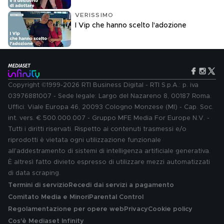
VERISSIMO
I Vip che hanno scelto l'adozione
Copyright ©1999-2026 RTI Business Digital - RTI S.p.A.: p. iva
03976881007 - Sede legale: Largo del Nazareno 8, 00187 Roma.
Uffici: Viale Europa 46, 20093 Cologno Monzese (MI) - Cap. Soc.
int. vers. € 500.000.007 - Gruppo MFE Media For Europe N.V. -
Tutti i diritti riservati. Rispetto ai contenuti trasmessi e/o
riprodotti è vietata ogni utilizzazione funzionale
all'addestramento di sistemi di intelligenza artificiale generativa.
È altresì fatto divieto espresso di utilizzare mezzi automatizzati
di data scraping.
Termini di servizio
Recedi dai servizi a pagamento
Comitato Media e Minori
Parental Control
Regolamentazione per opere web
Privacy
Cookie policy
Cos'è Mediaset Infinity