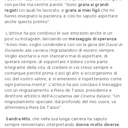
con poche ma sentite parole: "Sono 
grata ai grandi 
registi 
coi quali ho lavorato, e 
grata ai miei figli 
che mi 
hanno insegnato la pazienza, e così ho saputo aspettare 
anche questo premio".
 L'attrice ha poi condiviso le sue emozioni anche in un 
post su Instagram, lanciando un 
messaggio di speranza
: 
"Amici miei, voglio condividere con voi la gioia del 
David di 
Donatello alla carriera
, ringraziandovi di esserci sempre. 
Voglio esortarvi a non stancarvi mai di aspettare, di 
sperare sempre, di sopportare il dolore come parte 
integrante della vita, di credere in voi stessi sempre e 
comunque perché prima o poi gli altri si accorgeranno di 
voi, del vostro valore, e vi ameranno e rispetteranno come 
ogni persona merita". L'attrice ha poi concluso il mesaggio 
con un ringraziamento a Piera de Tassis, presidente e 
direttore artistico dell'
Accademia del Cinema Italiano: 
"Un 
ringraziamento speciale, dal profondo del mio cuore, va 
all'immensa Piera De Tassis".
Sandra Milo
, che nella sua lunga carriera ha saputo 
sempre reinventarsi, interpretando 
donne molto diverse
, 