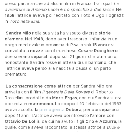
preso parte anche ad alcuni film in Francia, tra i quali 
Le 
avventure di Arsenio Lupin
 e 
Lo specchio a due facce
. Nel 
1958
 l'attrice aveva poi recitato con Totò e Ugo Tognazzi 
in 
Totò nella luna
.
Sandra Milo
 nella sua vita ha vissuto diverse 
storie 
d'amore
. Nel 
1948
, dopo aver trascorso l'infanzia in un 
borgo medievale in provincia di Pisa, a soli 
15 anni
 era 
convolata a 
nozze
 con il marchese 
Cesare Rodighiero
. I 
due si erano 
separati 
dopo soli 21 giorni di matrimonio, 
nonostante Sandra fosse in attesa di un bambino, che 
l'attrice aveva perso alla nascita a causa di un parto 
prematuro.
 La 
consacrazione come attrice
 per Sandra Milo era 
arrivata con il film 
Il generale Della Rovere
 di Roberto 
Rossellini, prodotto da 
Moris Ergas
, con cui Sandra si era 
poi unita in 
matrimonio
. La coppia il 10 febbraio del 1963 
aveva accolto la 
primogenita
Debora
, per poi 
separarsi 
dopo 11 anni. L'attrice aveva poi ritrovato l'amore con 
Ottavio De Lollis
, da cui ha avuto i figli 
Ciro 
e
 Azzurra
, la 
quale, come aveva raccontato la stessa attrice a 
Diva e 