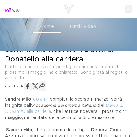
Home
Tutti i video
IL PREMIO
29 APRILE 2021
Sandra Milo riceverà il David di
Donatello alla carriera
L'attrice, che riceverà il prestigioso riconoscimento il
prossimo 11 maggio, ha dichiarato: "Sono grata ai registi e
ai miei figli"
Condividi:
Sandra Milo
, 
88 anni
 compiuti lo scorso 11 marzo, verrà 
insignita dall'
Accademia del cinema italiano
 del 
David di 
Donatello
 alla carriera
, che l'attrice riceverà il prossimo 
11 
maggio
, nell'ambito della cerimonia di premiazione.
Sandra Milo
, che è mamma di tre figli - 
Debora
, 
Ciro 
e 
Azzurra
 - appresa la notizia, ha espresso tutta la sua gioia 