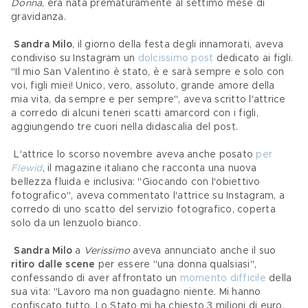
Donna
, era nata prematuramente al settimo mese di 
gravidanza.
Sandra Milo
, il giorno della festa degli innamorati, aveva 
condiviso su Instagram un 
dolcissimo post
 dedicato ai figli. 
"Il mio San Valentino è stato, è e sarà sempre e solo con 
voi, figli miei! Unico, vero, assoluto, grande amore della 
mia vita, da sempre e per sempre", aveva scritto l'attrice 
a corredo di alcuni teneri scatti amarcord con i figli, 
aggiungendo tre cuori nella didascalia del post.
 L'attrice lo scorso novembre aveva anche posato 
per 
Flewid
, il magazine italiano che racconta una nuova 
bellezza fluida e inclusiva: "Giocando con l'obiettivo 
fotografico", aveva commentato l'attrice su Instagram, a 
corredo di uno scatto del servizio fotografico, coperta 
solo da un lenzuolo bianco.
Sandra Milo
 a 
Verissimo
 aveva annunciato anche il suo 
ritiro dalle scene
 per essere "una donna qualsiasi", 
confessando di aver affrontato un 
momento difficile
 della 
sua vita: "Lavoro ma non guadagno niente. Mi hanno 
confiscato tutto. Lo Stato mi ha chiesto 3 milioni di euro, 