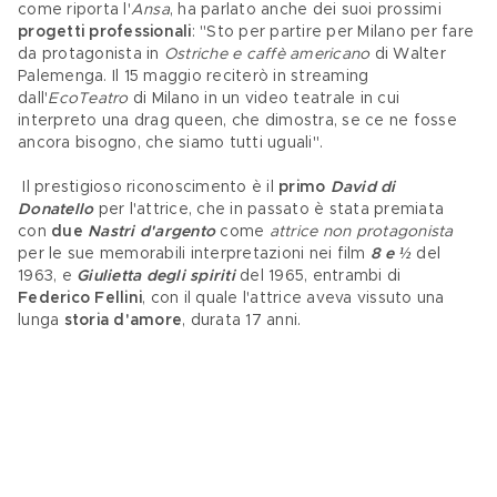
come riporta l'
Ansa
, ha parlato anche dei suoi prossimi 
progetti professionali
: "Sto per partire per Milano per fare 
da protagonista in 
Ostriche e caffè americano
 di Walter 
Palemenga. Il 15 maggio reciterò in streaming 
dall'
EcoTeatro
 di Milano in un video teatrale in cui 
interpreto una drag queen, che dimostra, se ce ne fosse 
ancora bisogno, che siamo tutti uguali".
 Il prestigioso riconoscimento è il 
primo 
David di 
Donatello
 per l'attrice, che in passato è stata premiata 
con 
due 
Nastri d'argento 
come 
attrice non protagonista
per le sue memorabili interpretazioni nei film 
8 e ½
 del 
1963, e 
Giulietta degli spiriti 
del 1965, entrambi di 
Federico Fellini
, con il quale l'attrice aveva vissuto una 
lunga 
storia d'amore
, durata 17 anni.