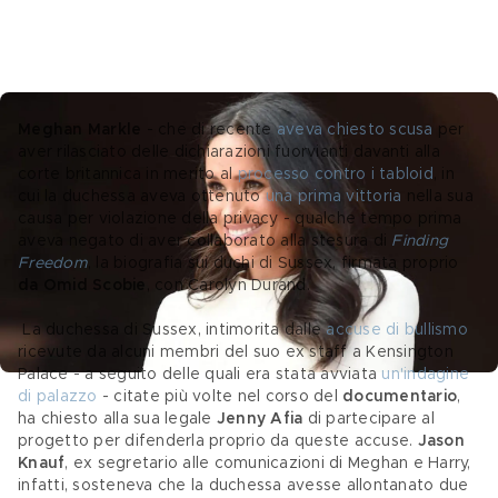
Meghan Markle
 - che di recente 
aveva chiesto scusa
 per 
aver rilasciato delle dichiarazioni fuorvianti
davanti alla 
corte britannica in merito al 
processo contro i tabloid
, in 
cui la duchessa aveva ottenuto 
una prima vittoria
 nella sua 
causa per violazione della privacy - qualche tempo prima 
aveva negato di aver collaborato alla stesura di 
Finding 
Freedom
, la biografia sui duchi di Sussex, firmata proprio 
da Omid Scobie
, con Carolyn Durand.
 La duchessa di Sussex, intimorita dalle 
accuse di bullismo
ricevute da alcuni membri del suo ex staff a Kensington 
Palace - a seguito delle quali era stata avviata 
un'indagine 
di palazzo
 - citate più volte nel corso del 
documentario
, 
ha chiesto alla sua legale 
Jenny Afia
 di partecipare al 
progetto per difenderla proprio da queste accuse. 
Jason 
Knauf
, ex segretario alle comunicazioni di Meghan e Harry, 
infatti, sosteneva che la duchessa avesse allontanato due 