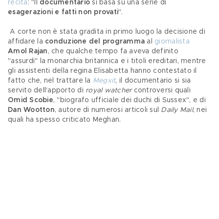
recita
: "Il 
documentario 
si basa su una serie di 
esagerazioni e fatti non provati
".
 A corte non è stata gradita in primo luogo la decisione di 
affidare la 
conduzione del programma
 al 
giornalista
Amol Rajan
, che qualche tempo fa aveva definito 
"assurdi" la monarchia britannica e i titoli ereditari, mentre 
gli assistenti della regina Elisabetta hanno contestato il 
fatto che, nel trattare la 
Megxit
, il documentario si sia 
servito dell'apporto di 
royal watcher
 controversi quali 
Omid Scobie
, "biografo ufficiale dei duchi di Sussex", e di 
Dan Wootton
, autore di numerosi articoli sul 
Daily Mail
, nei 
quali ha spesso criticato Meghan.