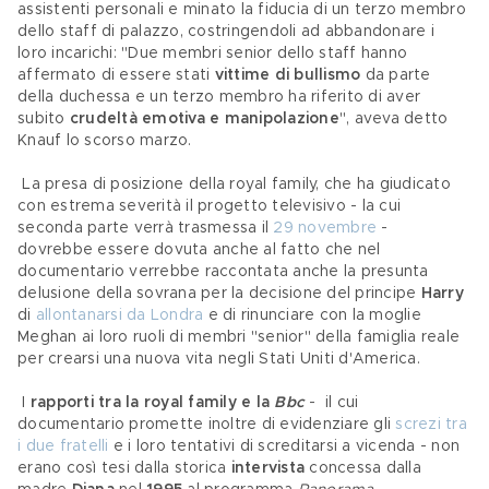
assistenti personali e minato la fiducia di un terzo membro 
dello staff di palazzo, costringendoli ad abbandonare i 
loro incarichi: "Due membri senior dello staff hanno 
affermato di essere stati 
vittime di bullismo
 da parte 
della duchessa e un terzo membro ha riferito di aver 
subito 
crudeltà emotiva e manipolazione
", aveva detto 
Knauf lo scorso marzo.
 La presa di posizione della royal family, che ha giudicato 
con estrema severità il progetto televisivo - la cui 
seconda parte verrà trasmessa il 
29 novembre
 - 
dovrebbe essere dovuta anche al fatto che nel 
documentario verrebbe raccontata anche la presunta 
delusione della sovrana per la decisione del principe 
Harry
di 
allontanarsi da Londra
 e di rinunciare con la moglie 
Meghan ai loro ruoli di membri "senior" della famiglia reale 
per crearsi una nuova vita negli Stati Uniti d'America.
 I 
rapporti tra la royal family e la 
Bbc
 -  il cui
documentario promette inoltre di evidenziare gli 
screzi tra 
i due fratelli
e i loro tentativi di screditarsi a vicenda - non 
erano così tesi dalla storica 
intervista
 concessa dalla 