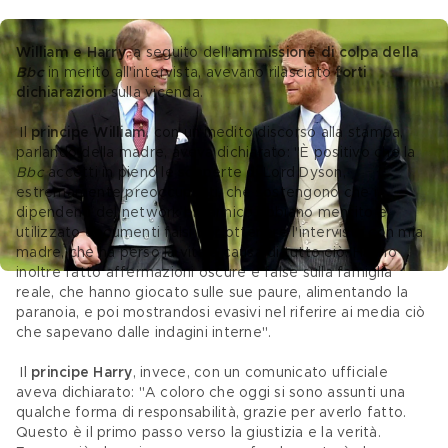
William e Harry
, a seguito dell'
ammissione di colpa della 
Bbc
 in merito all'intervista, avevano rilasciato 
forti 
dichiarazioni 
sulla vicenda.
 Il 
principe William
, con un inedito discorso alla stampa, 
parlando della madre, aveva dichiarato: "È positivo che la 
Bbc 
accetti in pieno le scoperte di Lord Dyson, 
estremamente preoccupanti, che sostengono che i 
dipendenti del network britannico abbiano mentito e 
utilizzato documenti falsi per ottenere l'intervista con mia 
madre, che ha perso la vita a causa di tutto ciò. Hanno 
inoltre fatto affermazioni oscure e false sulla famiglia 
reale, che hanno giocato sulle sue paure, alimentando la 
paranoia, e poi mostrandosi evasivi nel riferire ai media ciò 
che sapevano dalle indagini interne".
 Il 
principe Harry
, invece, con un comunicato ufficiale 
aveva dichiarato: "A coloro che oggi si sono assunti una 
qualche forma di responsabilità, grazie per averlo fatto. 
Questo è il primo passo verso la giustizia
e la verità. 