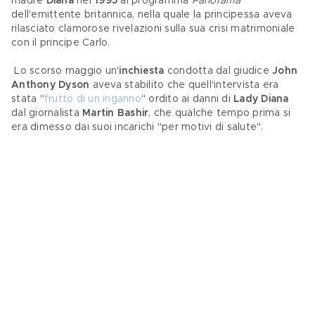
madre
 Diana
 nel 
1995
 al programma
 Panorama
dell'emittente britannica, nella quale la principessa aveva 
rilasciato clamorose rivelazioni sulla sua crisi matrimoniale 
con il principe Carlo.
 Lo scorso maggio un'
inchiesta
 condotta dal giudice 
John 
Anthony Dyson
 aveva stabilito che quell'intervista era 
stata "
frutto di un inganno
" ordito ai danni di 
Lady Diana
dal giornalista 
Martin Bashir
, che qualche tempo prima si 
era dimesso dai suoi incarichi "per motivi di salute".