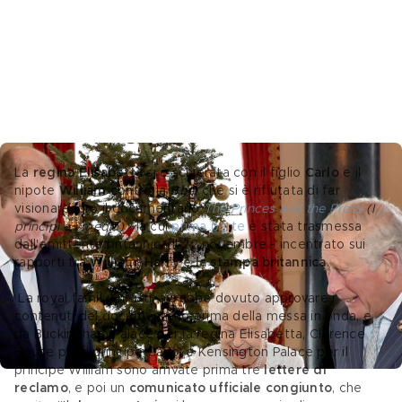
La 
regina Elisabetta
si è schierata con il figlio 
Carlo
 e il 
nipote 
William
 contro la 
Bbc
, che si è rifiutata di far 
visionare loro il documentario 
The Princes and the Press
 (I 
principi e i media) 
- 
la cui 
prima parte
 è stata trasmessa 
dall'emittente britannica il 22 novembre - incentrato sui 
rapporti tra 
William, Harry e la stampa britannica
.  
 La royal family, infatti, avrebbe dovuto approvare i 
contenuti del documentario prima della messa in onda, e 
da Buckingham Palace per la regina Elisabetta, Clarence 
House per il principe Carlo, e Kensington Palace per il 
principe William sono arrivate prima
tre 
lettere di 
reclamo
, e poi un 
comunicato ufficiale congiunto
, che 