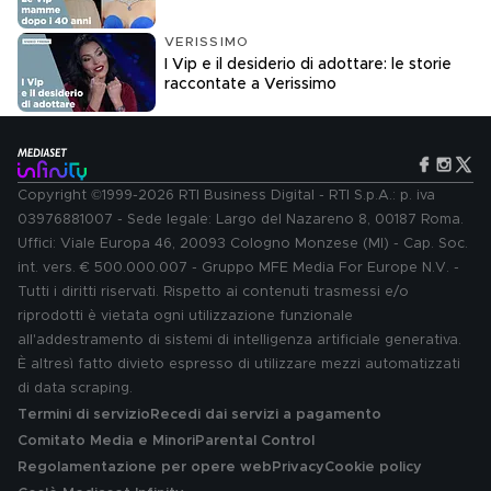
VERISSIMO
I Vip e il desiderio di adottare: le storie
raccontate a Verissimo
Copyright ©1999-2026 RTI Business Digital - RTI S.p.A.: p. iva
03976881007 - Sede legale: Largo del Nazareno 8, 00187 Roma.
Uffici: Viale Europa 46, 20093 Cologno Monzese (MI) - Cap. Soc.
int. vers. € 500.000.007 - Gruppo MFE Media For Europe N.V. -
Tutti i diritti riservati. Rispetto ai contenuti trasmessi e/o
riprodotti è vietata ogni utilizzazione funzionale
all'addestramento di sistemi di intelligenza artificiale generativa.
È altresì fatto divieto espresso di utilizzare mezzi automatizzati
di data scraping.
Termini di servizio
Recedi dai servizi a pagamento
Comitato Media e Minori
Parental Control
Regolamentazione per opere web
Privacy
Cookie policy