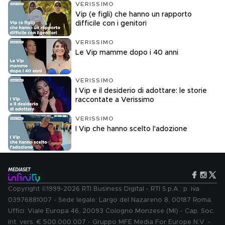
VERISSIMO
Vip (e figli) che hanno un rapporto
difficile con i genitori
VERISSIMO
Le Vip mamme dopo i 40 anni
VERISSIMO
I Vip e il desiderio di adottare: le storie
raccontate a Verissimo
VERISSIMO
I Vip che hanno scelto l'adozione
Copyright ©1999-2026 RTI Business Digital - RTI S.p.A.: p. iva
03976881007 - Sede legale: Largo del Nazareno 8, 00187 Roma.
Uffici: Viale Europa 46, 20093 Cologno Monzese (MI) - Cap. Soc.
int. vers. € 500.000.007 - Gruppo MFE Media For Europe N.V. -