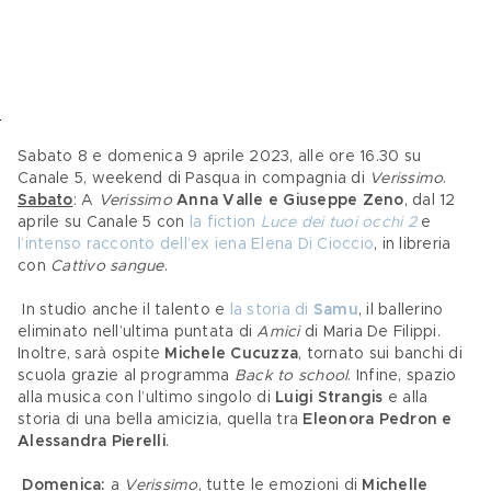
Sabato 8 e domenica 9 aprile 2023, alle ore 16.30 su 
Canale 5, weekend di Pasqua in compagnia di 
Verissimo
. 
Sabato
: A 
Verissimo
Anna Valle e Giuseppe Zeno
, dal 12 
aprile su Canale 5 con 
la fiction 
Luce dei tuoi occhi 2
 e 
l’intenso racconto dell’ex iena Elena Di Cioccio
, in libreria 
con 
Cattivo sangue
.
 In studio anche il talento e 
la storia di 
Samu
, il ballerino 
eliminato nell’ultima puntata di 
Amici
 di Maria De Filippi. 
Inoltre, sarà ospite 
Michele Cucuzza
, tornato sui banchi di 
scuola grazie al programma 
Back to school
. Infine, spazio 
alla musica con l’ultimo singolo di 
Luigi Strangis 
e alla 
storia di una bella amicizia, quella tra 
Eleonora Pedron e 
Alessandra Pierelli
.
Domenica:
 a 
Verissimo
, tutte le emozioni di 
Michelle 