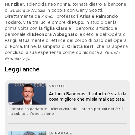
Hunziker
, splendida neo nonna, tornata dietro al bancone 
di 
Striscia la Notizia
 in coppia con Gerry Scotti. 
Direttamente da 
Amici
 i professori 
Arisa e Raimondo 
Todaro
, vita tra luci e ombre di 
Pupo
, in studio per la 
prima volta con
 la figlia Clara
 e il percorso artistico e 
personale di 
Eleonora Abbagnato
, ex étoile dell’Opéra di 
Parigi, attualmente direttrice del corpo di ballo dell’Opera 
di Roma. Infine, la simpatia di 
Orietta Berti
, che ha appena 
concluso la sua esperienza come opinionista al 
Grande 
Fratello Vip
.
Leggi anche
SALUTE
Antonio Banderas: “L’infarto è stata la
cosa migliore che mi sia mai capitata
nella vita”
L'attore ha parlato in un'intervista dell'infarto per cui nel 2017
ha subito un'operazione
LE PAROLE