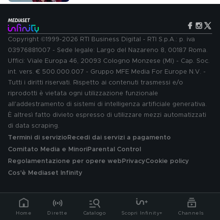
Copyright ©1999-2026 RTI Business Digital - RTI S.p.A.: p. iva
03976881007 - Sede legale: Largo del Nazareno 8, 00187 Roma.
Uffici: Viale Europa 46, 20093 Cologno Monzese (MI) - Cap. Soc.
int. vers. € 500.000.007 - Gruppo MFE Media For Europe N.V. -
Tutti i diritti riservati. Rispetto ai contenuti trasmessi e/o
riprodotti è vietata ogni utilizzazione funzionale
all'addestramento di sistemi di intelligenza artificiale generativa.
È altresì fatto divieto espresso di utilizzare mezzi automatizzati
di data scraping.
Termini di servizio
Recedi dai servizi a pagamento
Comitato Media e Minori
Parental Control
Regolamentazione per opere web
Privacy
Cookie policy
Cos'è Mediaset Infinity
Home
Dirette
Catalogo
Scopri Infinity+
Channels