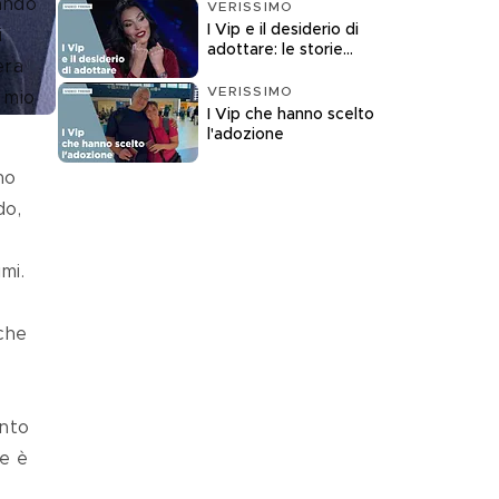
ando 
VERISSIMO
I Vip e il desiderio di
 
adottare: le storie
era 
raccontate a
Verissimo
VERISSIMO
 mio 
I Vip che hanno scelto
l'adozione
no 
do, 
mi. 
 
che 
e è 