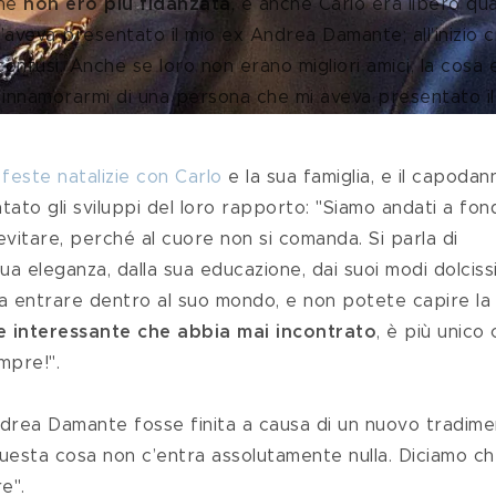
he 
non ero più fidanzata
, e anche Carlo era libero qu
l’aveva presentato il mio ex Andrea Damante; all’inizio ci
onfusi. Anche se loro non erano migliori amici, la cosa 
i innamorarmi di una persona che mi aveva presentato il
 
feste natalizie con Carlo
 e la sua famiglia, e il capodan
tato gli sviluppi del loro rapporto: "Siamo andati a fon
vitare, perché al cuore non si comanda. Si parla di 
ua eleganza, dalla sua educazione, dai suoi modi dolcissi
 a entrare dentro al suo mondo, e non potete capire la
e interessante che abbia mai incontrato
, è più unico 
mpre!".
 questa cosa non c’entra assolutamente nulla. Diciamo ch
e".