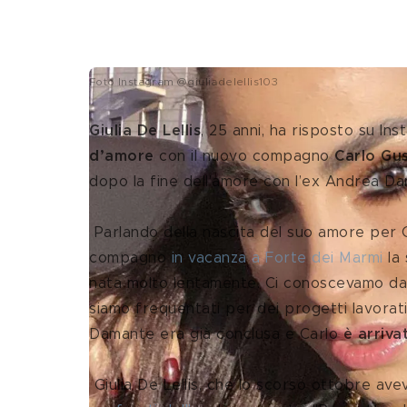
Foto Instagram @giuliadelellis103
Giulia De Lellis
, 25 anni, ha risposto su Ins
d’amore 
con il nuovo compagno 
Carlo Gus
dopo la fine dell’amore con l’ex Andrea D
 Parlando della nascita del suo amore per Carlo Gussalli Beretta, l'influencer, che aveva conosciuto il 
compagno 
in vacanza a Forte dei Marmi
 la
nata molto lentamente. Ci conoscevamo da p
siamo frequentati per dei progetti lavorati
Damante era già conclusa e Carlo 
è arriv
 Giulia De Lellis, che lo scorso ottobre ave