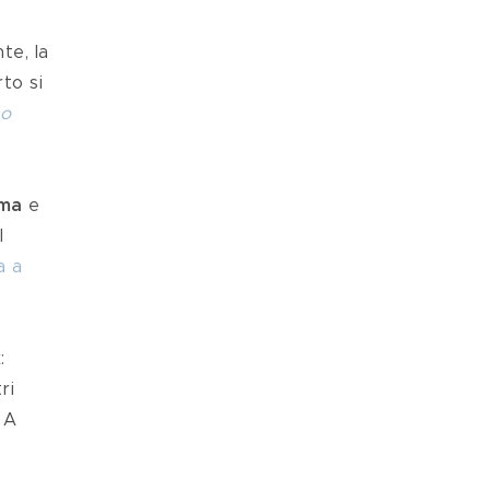
to si 
o 
ama
 e 
l 
a a 
x
: 
ri 
 A 