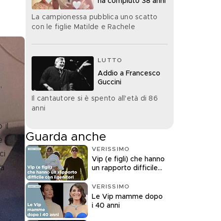
ha compiuto 38 anni
La campionessa pubblica uno scatto
con le figlie Matilde e Rachele
LUTTO
Addio a Francesco
Guccini
, 
Il cantautore si è spento all'età di 86
anni
Guarda anche
è 
VERISSIMO
ci 
Vip (e figli) che hanno
a 
un rapporto difficile
con i genitori
VERISSIMO
Le Vip mamme dopo
i 40 anni