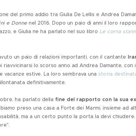
ni e Donne 
nel 2016. Dopo un paio di anni il loro rappor
zzo, e Giulia ne ha parlato nel suo libro 
Le corna stann
avuto un paio di relazioni importanti, con il cantante 
Ir
oi riavvicinarsi lo scorso anno ad Andrea Damante, con i
le vacanze estive. La loro sembrava una 
storia destinat
allontanata definitivamente.
obre, ha parlato della 
fine del rapporto con la sua e
iamo preso una casa a Forte dei Marmi, insieme ad alt
nsabilità, ma a un certo punto la porta la devi chiudere.
re".