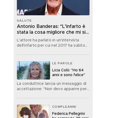
SALUTE
Antonio Banderas: “L’infarto è
stata la cosa migliore che mi sia
mai capitata nella vita”
L'attore ha parlato in un'intervista
dell'infarto per cui nel 2017 ha subito
un'operazione
LE PAROLE
Licia Colò: "Ho 64
anni e sono felice"
La conduttrice lancia un messaggio di
accettazione: "Non devo apparire per
forza di un'età che non ho"
COMPLEANNI
Federica Pellegrini