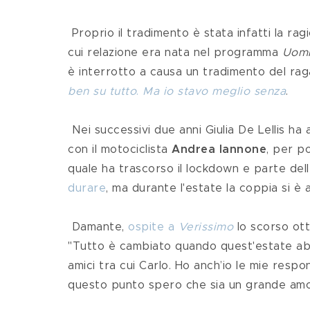
 Proprio il tradimento è stata infatti la ragione del primo addio tra Giulia De Lellis e Andrea Damante, la 
cui relazione era nata nel programma 
Uomi
è interrotto a causa un tradimento del raga
ben su tutto
. 
Ma io stavo meglio senza
.
 Nei successivi due anni Giulia De Lellis
ha 
con il motociclista 
Andrea Iannone
, per p
quale ha trascorso il lockdown e parte del
durare
, ma durante l'estate la coppia si è 
 Damante, 
ospite a 
Verissimo
 lo scorso ott
"Tutto è cambiato quando quest'estate abb
amici tra cui Carlo. Ho anch’io le mie respo
questo punto spero che sia un grande amo