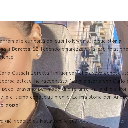
tagram alle curiosità dei suoi follower sulla sua 
storia 
salli Beretta
, 22, facendo chiarezza sulla loro relazione
amante.
 scorsa estate, ha raccontato: "La mia storia con Carlo 
oco, eravamo per modo di dire amici, nulla di più. Poi 
vi e ci siamo conosciuti meglio. La mia storia con Andre
ato dopo
".
va già ribadito su Instagram la sua 
coscienza pulita nei 