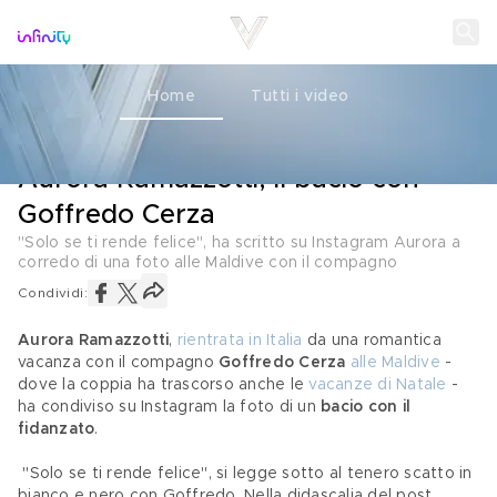
Home
Tutti i video
COPPIE
11 GENNAIO 2022
Aurora Ramazzotti, il bacio con
Goffredo Cerza
"Solo se ti rende felice", ha scritto su Instagram Aurora a
corredo di una foto alle Maldive con il compagno
Condividi:
Aurora Ramazzotti
, 
rientrata in Italia
 da una romantica 
vacanza con il compagno 
Goffredo Cerza
alle Maldive
 - 
dove la coppia ha trascorso anche le 
vacanze di Natale
 - 
ha condiviso su Instagram la foto di un 
bacio con il 
fidanzato
.
 "Solo se ti rende felice", si legge sotto al tenero scatto in 
bianco e nero con Goffredo. Nella didascalia del post 