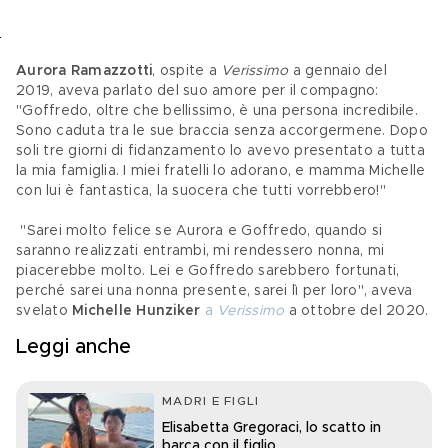
Aurora Ramazzotti
, ospite a 
Verissimo
a gennaio del 
2019, aveva parlato del suo amore per il compagno: 
"Goffredo, oltre che bellissimo, è una persona incredibile. 
Sono caduta tra le sue braccia senza accorgermene. Dopo 
soli tre giorni di fidanzamento lo avevo presentato a tutta 
la mia famiglia. I miei fratelli lo adorano, e mamma Michelle 
con lui è fantastica, la suocera che tutti vorrebbero!"
 "Sarei molto felice se Aurora e Goffredo, quando si 
saranno realizzati entrambi, mi rendessero nonna, mi 
piacerebbe molto. Lei e Goffredo sarebbero fortunati, 
perché sarei una nonna presente, sarei lì per loro", aveva 
svelato 
Michelle Hunziker 
a 
Verissimo
 a ottobre del 2020.
Leggi anche
MADRI E FIGLI
Elisabetta Gregoraci, lo scatto in
barca con il figlio