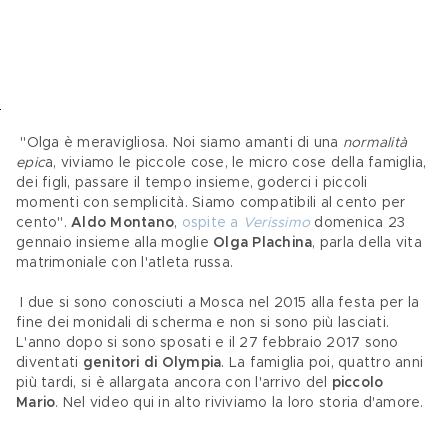
 "Olga è meravigliosa. Noi siamo amanti di una 
normalità 
epic
a, viviamo le piccole cose, le micro cose della famiglia, 
dei figli, passare il tempo insieme, goderci i piccoli 
momenti con semplicità. Siamo compatibili al cento per 
cento". 
Aldo Montano
, 
ospite a 
Verissimo
 domenica 23 
gennaio insieme alla moglie 
Olga Plachina
, parla della vita 
matrimoniale con l'atleta russa.
 I due si sono conosciuti a Mosca nel 2015 alla festa per la 
fine dei monidali di scherma e non si sono più lasciati. 
L'anno dopo si sono sposati e il 27 febbraio 2017 sono 
diventati 
genitori di Olympia
. La famiglia poi, quattro anni 
più tardi, si è allargata ancora con l'arrivo del
 piccolo 
Mario
. Nel video qui in alto riviviamo la loro storia d'amore. 