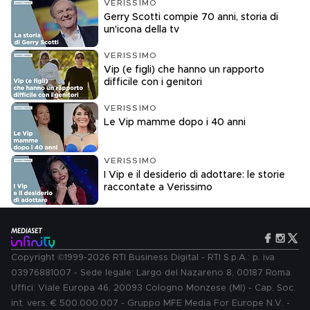
VERISSIMO
Gerry Scotti compie 70 anni, storia di
un'icona della tv
VERISSIMO
Vip (e figli) che hanno un rapporto
difficile con i genitori
VERISSIMO
Le Vip mamme dopo i 40 anni
VERISSIMO
I Vip e il desiderio di adottare: le storie
raccontate a Verissimo
Copyright ©1999-2026 RTI Business Digital - RTI S.p.A.: p. iva
03976881007 - Sede legale: Largo del Nazareno 8, 00187 Roma.
Uffici: Viale Europa 46, 20093 Cologno Monzese (MI) - Cap. Soc.
int. vers. € 500.000.007 - Gruppo MFE Media For Europe N.V. -