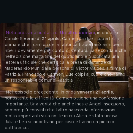
Nella prossima puntata di 
Un altro domani
, in onda su 
Canale 5 
venerdì 21 aprile
, Carmen fa due scoperte: la 
prima è che i camion della fabbrica traportano armi per i 
ribelli, ovviamente per conto di Ventura. La seconda è che 
nell'edizione mattutina del quotidiano è pubblicata una 
lettera ufficiale che certifica la presa di distanze di 
Maderas Rio Muni dalla persona di Victor Valdes, a firma di 
Patrizia, Francisco e Carmen. Due colpi al cuore che hanno 
un responsabile comune: Patricia. 
 Nell'episodio precedente, in onda
 venerdì 21 aprile
, 
nonostante le difficoltà, Carmen ottiene una confessione 
importante. Una verità che anche Ines e Angel inseguono, 
sempre più convinti che l'altro nasconda informazioni 
molto importanti sulla notte in cui Alicia è stata uccisa. 
Julia e Leo si incontrano per caso e hanno un piccolo 
battibecco.