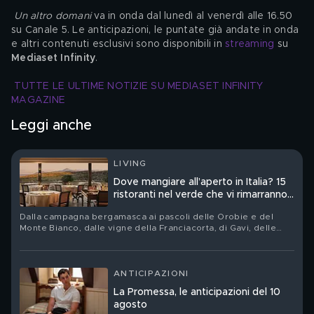
Un altro domani
 va in onda dal lunedì al venerdì alle 16.50 
su Canale 5. Le anticipazioni, le puntate già andate in onda 
e altri contenuti esclusivi sono disponibili in 
streaming
 su 
Mediaset Infinity
.
TUTTE LE ULTIME NOTIZIE SU MEDIASET INFINITY 
MAGAZINE
Leggi anche
LIVING
Dove mangiare all’aperto in Italia? 15
ristoranti nel verde che vi rimarranno
nel cuore
Dalla campagna bergamasca ai pascoli delle Orobie e del
Monte Bianco, dalle vigne della Franciacorta, di Gavi, delle
Langhe e della Toscana fino alla vegetazione vulcanica delle
Eolie: quindici tavole nelle quali orti, boschi, allevamenti e
filari non sono soltanto una cornice
ANTICIPAZIONI
La Promessa, le anticipazioni del 10
agosto