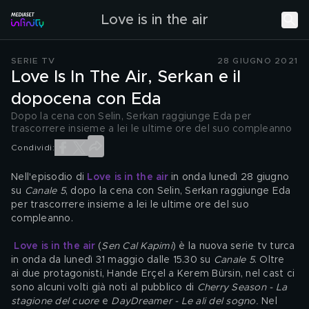
Love is in the air
SERIE TV
28 GIUGNO 2021
Love Is In The Air, Serkan e il
dopocena con Eda
Dopo la cena con Selin, Serkan raggiunge Eda per
trascorrere insieme a lei le ultime ore del suo compleanno
Condividi:
Nell'episodio di 
Love is in the air
 in onda lunedì 28 giugno 
su 
Canale 5
, dopo la cena con Selin, Serkan raggiunge Eda 
per trascorrere insieme a lei le ultime ore del suo 
compleanno.
Love is in the air
 (
Sen Cal Kapimi
) è la nuova serie tv turca 
in onda da lunedì 31 maggio dalle 15.30 su 
Canale 5
. Oltre 
ai due protagonisti, Hande Erçel a Kerem Bürsin, nel cast ci 
sono alcuni volti già noti al pubblico di 
Cherry Season - La 
stagione del cuore
 e 
DayDreamer - Le ali del sogno. 
Nel 