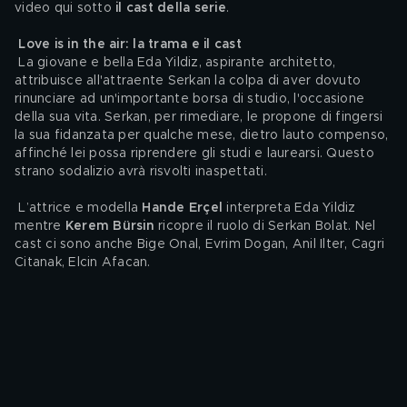
video qui sotto 
il cast della serie
.
Love is in the air: la trama e il cast 
 La giovane e bella Eda Yildiz, aspirante architetto, 
attribuisce all'attraente Serkan la colpa di aver dovuto 
rinunciare ad un'importante borsa di studio, l'occasione 
della sua vita. Serkan, per rimediare, le propone di fingersi 
la sua fidanzata per qualche mese, dietro lauto compenso, 
affinché lei possa riprendere gli studi e laurearsi. Questo 
strano sodalizio avrà risvolti inaspettati.
 L’attrice e modella 
Hande Erçel
 interpreta Eda Yildiz 
mentre 
Kerem Bürsin
 ricopre il ruolo di Serkan Bolat. Nel 
cast ci sono anche Bige Onal, Evrim Dogan, Anil Ilter, Cagri 
Citanak, Elcin Afacan.