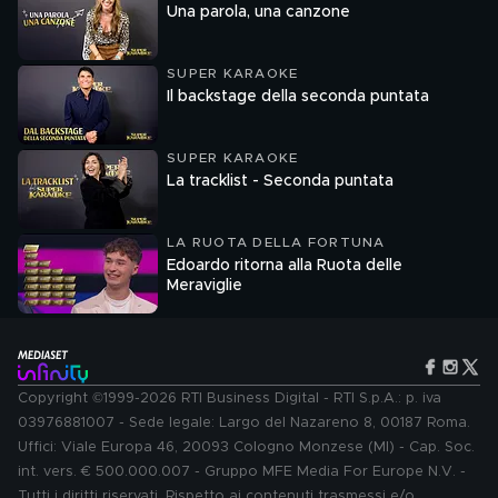
Una parola, una canzone
SUPER KARAOKE
Il backstage della seconda puntata
SUPER KARAOKE
La tracklist - Seconda puntata
LA RUOTA DELLA FORTUNA
Edoardo ritorna alla Ruota delle
Meraviglie
Copyright ©1999-2026 RTI Business Digital - RTI S.p.A.: p. iva
03976881007 - Sede legale: Largo del Nazareno 8, 00187 Roma.
Uffici: Viale Europa 46, 20093 Cologno Monzese (MI) - Cap. Soc.
int. vers. € 500.000.007 - Gruppo MFE Media For Europe N.V. -
Tutti i diritti riservati. Rispetto ai contenuti trasmessi e/o