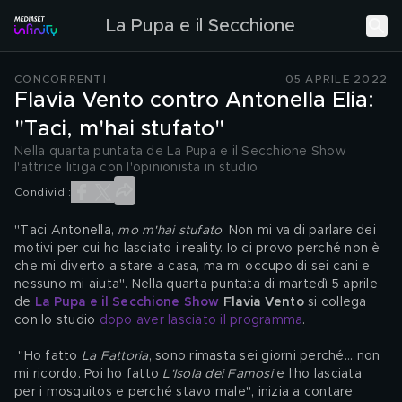
La Pupa e il Secchione
CONCORRENTI
05 APRILE 2022
Flavia Vento contro Antonella Elia:
"Taci, m'hai stufato"
Nella quarta puntata de La Pupa e il Secchione Show
l'attrice litiga con l'opinionista in studio
Condividi:
"Taci Antonella, 
mo m'hai stufato
. Non mi va di parlare dei 
motivi per cui ho lasciato i reality. Io ci provo perché non è 
che mi diverto a stare a casa, ma mi occupo di sei cani e 
nessuno mi aiuta". Nella quarta puntata di martedì 5 aprile 
de 
La Pupa e il Secchione Show
Flavia Vento
 si collega 
con lo studio 
dopo aver lasciato il programma
.
 "Ho fatto 
La Fattoria
, sono rimasta sei giorni perché... non 
mi ricordo. Poi ho fatto 
L'Isola dei Famosi
 e l'ho lasciata 
per i mosquitos e perché stavo male", inizia a contare 