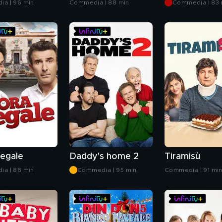
a | 96 min
Commedia | 88 min
Commedia | 83 
legale
Daddy's home 2
Tiramisù
a | 88 min
Commedia | 95 min
Commedia | 91 mi