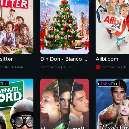
sitter
Din Don - Bianco Natale
Alibi.com
dia | 81 min
Commedia | 85 min
Commedia | 86 