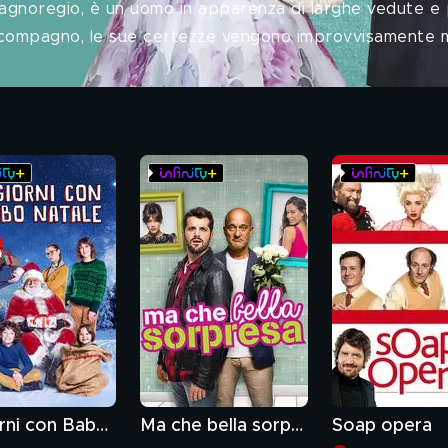
Bagnoregio, è un uomo in apparenza di larghe vedute e
il compagno, le sue certezze vengono improvvisamente 
10 giorni con Babbo Natale
Ma che bella sorpresa
Soap opera