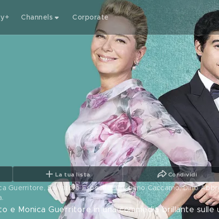
ty+
Channels
Corporate
La tua lista
Condividi
a Guerritore, Salvatore Esposito, Cristiano Caccamo, Dino Abbre
a
.
 e Monica Guerritore in una commedia brillante sulle uni