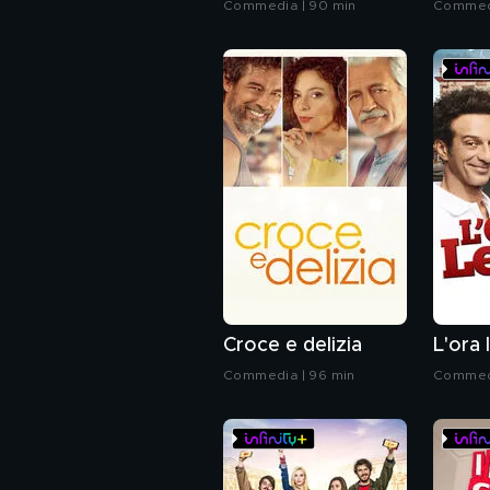
Commedia | 90 min
Commedi
Croce e delizia
L'ora 
Commedia | 96 min
Commedi