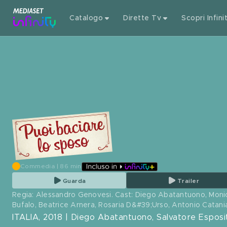
Catalogo
Dirette Tv
Scopri Infini
Commedia | 86 min
Guarda
Trailer
Regia: Alessandro Genovesi. Cast: Diego Abatantuono, Monic
Bufalo, Beatrice Arnera, Rosaria D&#39;Urso, Antonio Catani
ITALIA, 2018 | Diego Abatantuono, Salvatore Esposito