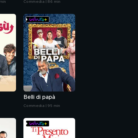
min
Commedia | 86 min
Belli di papà
n
Commedia | 95 min