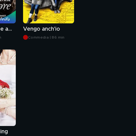
Piccolo grande amore
Vengo anch'io
n
Commedia | 86 min
ing