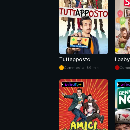
Tuttapposto
I baby
Commedia | 89 min
Comme