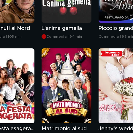
nuti al Nord
L'anima gemella
a | 105 min
Commedia | 94 min
Commedia | 98 mi
Una festa esagerata
Matrimonio al sud
Jenny's wedd