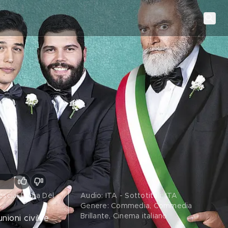
scia, Diana Del
Audio: ITA - Sottotitoli: ITA
Genere: Commedia, Commedia
Brillante, Cinema italiano
oni civili e